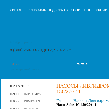
ГЛАВНАЯ
ПРОГРАММЫ ПОДБОРА НАСОСОВ
ИНСТРУКЦИИ
info@pumps-rus.ru
8 (800) 250-93-29, (812) 929-79-29
расширенный поиск
НАСОСЫ ЛИВГИДРОМА
КАТАЛОГ
150/270-11
НАСОСЫ IMP PUMPS
Главная
Насосы Ливгидром
/
НАСОСЫ PUMPMAN
Насос Sidus 4C-150/270-11
НАСОСЫ ROMMER