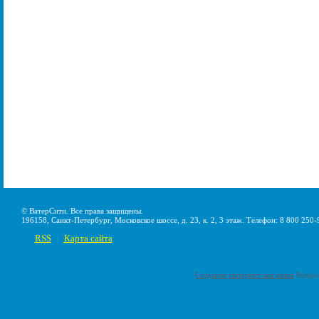
© ВатерСити. Все права защищены.
196158, Санкт-Петербург, Московское шоссе, д. 23, к. 2, 3 этаж. Телефон: 8 800 250-
RSS
Карта сайта
|
Создание интернет-магазина
Pumps-