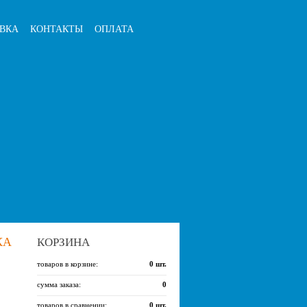
ВКА
КОНТАКТЫ
ОПЛАТА
КА
КОРЗИНА
товаров в корзине:
0
шт.
сумма заказа:
0
товаров в сравнении:
0
шт.