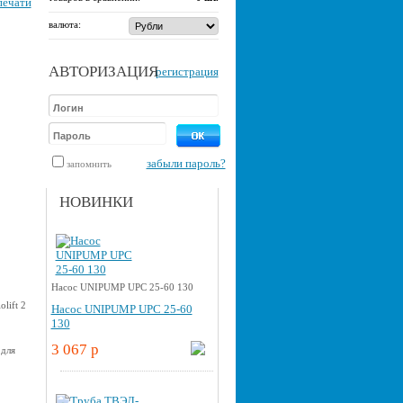
печати
валюта:
АВТОРИЗАЦИЯ
регистрация
забыли пароль?
запомнить
НОВИНКИ
Насос UNIPUMP UPС 25-60 130
lift 2
Насос UNIPUMP UPС 25-60
130
3 067 p
 для