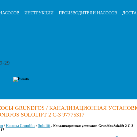
НАСОСОВ
ИНСТРУКЦИИ
ПРОИЗВОДИТЕЛИ НАСОСОВ
ДОСТА
79-29
СОСЫ GRUNDFOS / КАНАЛИЗАЦИОННАЯ УСТАНОВ
NDFOS SOLOLIFT 2 C-3 97775317
ая
Насосы Grundfos
Sololift
/
/
/
Канализационная установка Grundfos Sololift 2 C-3
317