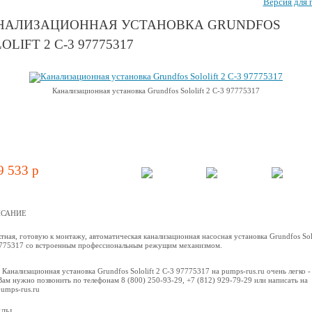
Версия для 
НАЛИЗАЦИОННАЯ УСТАНОВКА GRUNDFOS
OLIFT 2 C-3 97775317
Канализационная установка Grundfos Sololift 2 C-3 97775317
9 533 p
САНИЕ
тная, готовую к монтажу, автоматическая канализационная насосная установка Grundfos Solo
775317 со встроенным профессиональным режущим механизмом.
 Канализационная установка Grundfos Sololift 2 C-3 97775317 на pumps-rus.ru очень легко -
Вам нужно позвонить по телефонам 8 (800) 250-93-29, +7 (812) 929-79-29 или написать на
umps-rus.ru