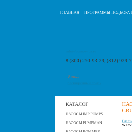
ГЛАВНАЯ
ПРОГРАММЫ ПОДБОРА 
info@pumps-rus.ru
8 (800) 250-93-29, (812) 929-
расширенный поиск
НА
КАТАЛОГ
GRU
НАСОСЫ IMP PUMPS
Главн
НАСОСЫ PUMPMAN
97775
НАСОСЫ ROMMER