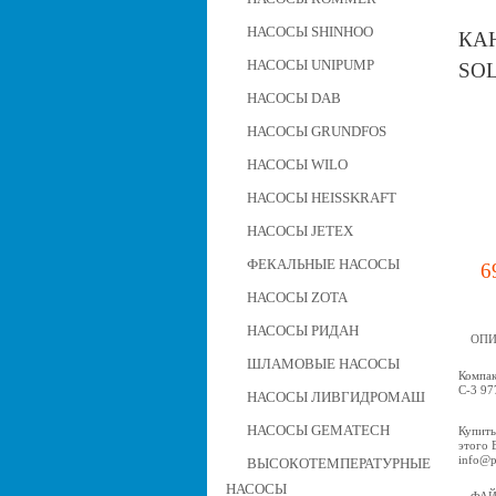
НАСОСЫ SHINHOO
КА
НАСОСЫ UNIPUMP
SOL
НАСОСЫ DAB
НАСОСЫ GRUNDFOS
НАСОСЫ WILO
НАСОСЫ HEISSKRAFT
НАСОСЫ JETEX
ФЕКАЛЬНЫЕ НАСОСЫ
6
НАСОСЫ ZOTA
НАСОСЫ РИДАН
ОПИ
ШЛАМОВЫЕ НАСОСЫ
Компак
C-3 97
НАСОСЫ ЛИВГИДРОМАШ
НАСОСЫ GEMATECH
Купить
этого 
info@p
ВЫСОКОТЕМПЕРАТУРНЫЕ
НАСОСЫ