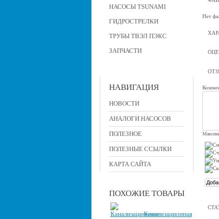
ФА
НАСОСЫ TSUNAMI
Нет фа
ГИДРОСТРЕЛКИ
ХАР
ТРУБЫ ТВЭЛ ПЭКС
ЗАПЧАСТИ
ОЦЕ
ОТ
НАВИГАЦИЯ
Коммен
НОВОСТИ
АНАЛОГИ НАСОСОВ
ПОЛЕЗНОЕ
Максима
ПОЛЕЗНЫЕ ССЫЛКИ
КАРТА САЙТА
ПОХОЖИЕ ТОВАРЫ
СТА
Канализационная