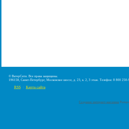
© ВатерСити. Все права защищены.
196158, Санкт-Петербург, Московское шоссе, д. 23, к. 2, 3 этаж. Телефон: 8 800 250-
RSS
Карта сайта
|
Создание интернет-магазина
Pumps-