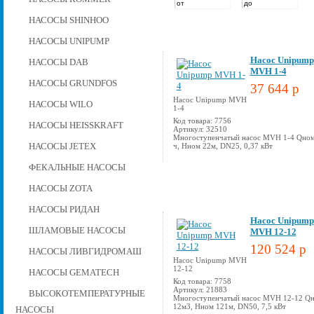
НАСОСЫ SHINHOO
НАСОСЫ UNIPUMP
Насос Unipump
НАСОСЫ DAB
MVH 1-4
НАСОСЫ GRUNDFOS
37 644 p
Насос Unipump MVH
НАСОСЫ WILO
1-4
Код товара: 7756
НАСОСЫ HEISSKRAFT
Артикул: 32510
Многоступенчатый насос MVH 1-4 Qном
НАСОСЫ JETEX
ч, Hном 22м, DN25, 0,37 кВт
ФЕКАЛЬНЫЕ НАСОСЫ
НАСОСЫ ZOTA
НАСОСЫ РИДАН
Насос Unipump
ШЛАМОВЫЕ НАСОСЫ
MVH 12-12
120 524 p
НАСОСЫ ЛИВГИДРОМАШ
Насос Unipump MVH
12-12
НАСОСЫ GEMATECH
Код товара: 7758
Артикул: 21883
ВЫСОКОТЕМПЕРАТУРНЫЕ
Многоступенчатый насос MVH 12-12 Q
12м3, Hном 121м, DN50, 7,5 кВт
НАСОСЫ