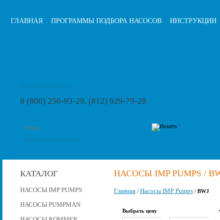
ГЛАВНАЯ
ПРОГРАММЫ ПОДБОРА НАСОСОВ
ИНСТРУКЦИИ
info@pumps-rus.ru
8 (800) 250-93-29, (812) 929-79-29
расширенный поиск
НАСОСЫ IMP PUMPS / B
КАТАЛОГ
НАСОСЫ IMP PUMPS
Главная
Насосы IMP Pumps
/
/
BWJ
НАСОСЫ PUMPMAN
Выбрать цену
НАСОСЫ ROMMER