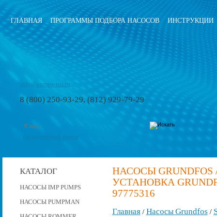
ГЛАВНАЯ
ПРОГРАММЫ ПОДБОРА НАСОСОВ
ИНСТРУКЦИИ
info@pumps-rus.ru
8 (800) 250-93-29, (812) 929-79-29
расширенный поиск
НАСОСЫ GRUNDFOS 
КАТАЛОГ
УСТАНОВКА GRUNDFO
НАСОСЫ IMP PUMPS
97775316
НАСОСЫ PUMPMAN
Главная
Насосы Grundfos
S
/
/
НАСОСЫ ROMMER