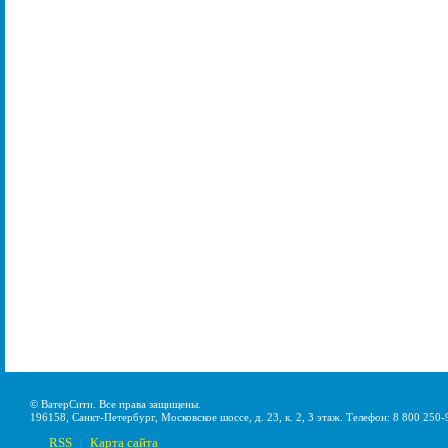
© ВатерСити. Все права защищены.
196158, Санкт-Петербург, Московское шоссе, д. 23, к. 2, 3 этаж. Телефон: 8 800 250-
RSS
Карта сайта
|