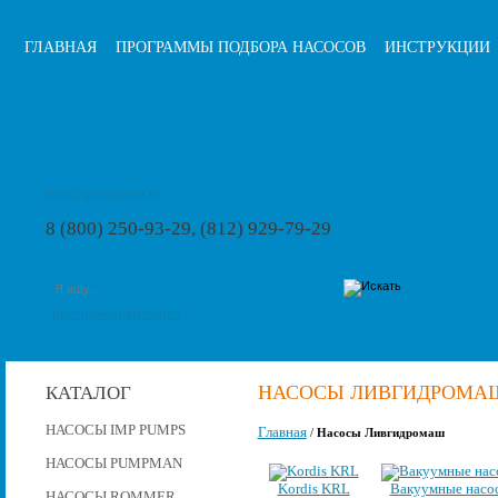
ГЛАВНАЯ
ПРОГРАММЫ ПОДБОРА НАСОСОВ
ИНСТРУКЦИИ
info@pumps-rus.ru
8 (800) 250-93-29, (812) 929-79-29
расширенный поиск
НАСОСЫ ЛИВГИДРОМА
КАТАЛОГ
НАСОСЫ IMP PUMPS
Главная
/
Насосы Ливгидромаш
НАСОСЫ PUMPMAN
Kordis KRL
Вакуумные насо
НАСОСЫ ROMMER