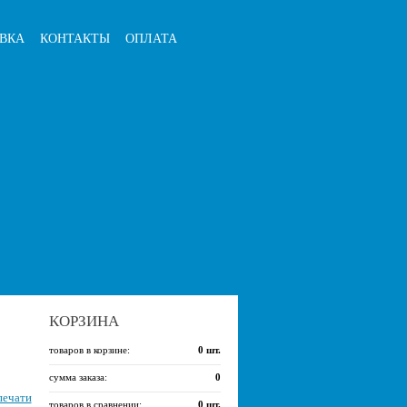
ВКА
КОНТАКТЫ
ОПЛАТА
КОРЗИНА
товаров в корзине:
0
шт.
сумма заказа:
0
печати
товаров в сравнении:
0
шт.