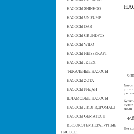
НАС
НАСОСЫ SHINHOO
НАСОСЫ UNIPUMP
НАСОСЫ DAB
НАСОСЫ GRUNDFOS
НАСОСЫ WILO
НАСОСЫ HEISSKRAFT
НАСОСЫ JETEX
ФЕКАЛЬНЫЕ НАСОСЫ
ОПИ
НАСОСЫ ZOTA
Насос 
НАСОСЫ РИДАН
роторо
распол
ШЛАМОВЫЕ НАСОСЫ
Купить
нужно 
НАСОСЫ ЛИВГИДРОМАШ
rus.ru
НАСОСЫ GEMATECH
ФА
ВЫСОКОТЕМПЕРАТУРНЫЕ
Нет фа
НАСОСЫ