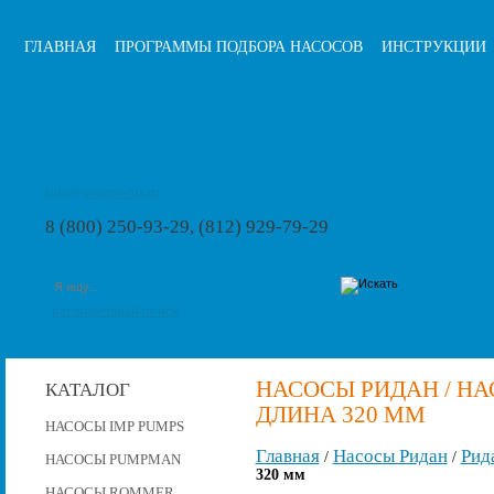
ГЛАВНАЯ
ПРОГРАММЫ ПОДБОРА НАСОСОВ
ИНСТРУКЦИИ
info@pumps-rus.ru
8 (800) 250-93-29, (812) 929-79-29
расширенный поиск
НАСОСЫ РИДАН / НАСО
КАТАЛОГ
ДЛИНА 320 ММ
НАСОСЫ IMP PUMPS
Главная
Насосы Ридан
Рид
/
/
НАСОСЫ PUMPMAN
320 мм
НАСОСЫ ROMMER