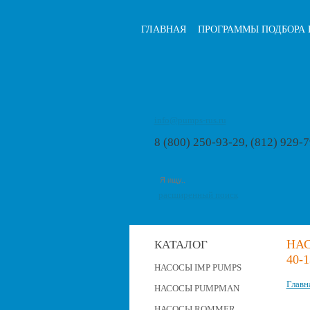
ГЛАВНАЯ
ПРОГРАММЫ ПОДБОРА 
info@pumps-rus.ru
8 (800) 250-93-29, (812) 929-
расширенный поиск
НАС
КАТАЛОГ
40-1
НАСОСЫ IMP PUMPS
Главн
НАСОСЫ PUMPMAN
НАСОСЫ ROMMER