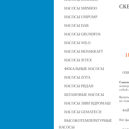
СК
НАСОСЫ SHINHOO
НАСОСЫ UNIPUMP
НАСОСЫ DAB
НАСОСЫ GRUNDFOS
НАСОСЫ WILO
НАСОСЫ HEISSKRAFT
1
НАСОСЫ JETEX
ФЕКАЛЬНЫЕ НАСОСЫ
ОПИ
НАСОСЫ ZOTA
Скваж
НАСОСЫ РИДАН
асинхр
собой 
ШЛАМОВЫЕ НАСОСЫ
Купить
по тел
НАСОСЫ ЛИВГИДРОМАШ
ФА
НАСОСЫ GEMATECH
Нет фа
ВЫСОКОТЕМПЕРАТУРНЫЕ
НАСОСЫ