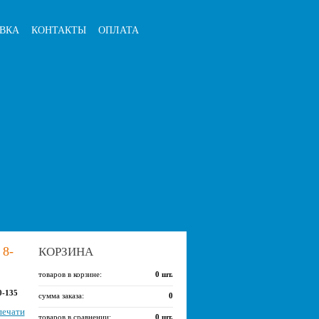
ВКА
КОНТАКТЫ
ОПЛАТА
8-
КОРЗИНА
товаров в корзине:
0
шт.
0-135
сумма заказа:
0
печати
товаров в сравнении:
0
шт.