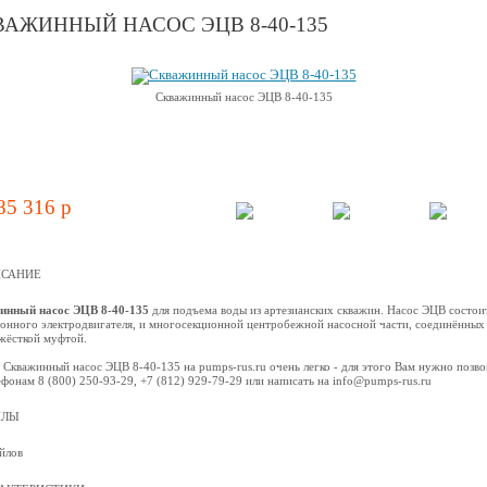
ВАЖИННЫЙ НАСОС ЭЦВ 8-40-135
Скважинный насос ЭЦВ 8-40-135
85 316 p
САНИЕ
инный насос ЭЦВ 8-40-135
для подъема воды из артезианских скважин. Насос ЭЦВ состоит
онного электродвигателя, и многосекционной центробежной наcосной части, соединённых
жёсткой муфтой.
 Скважинный насос ЭЦВ 8-40-135 на pumps-rus.ru очень легко - для этого Вам нужно позво
ефонам 8 (800) 250-93-29, +7 (812) 929-79-29 или написать на info@pumps-rus.ru
ЙЛЫ
йлов