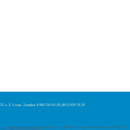
3, к. 2, 3 этаж. Телефон: 8 800 250-93-29, (812) 929-79-29
Создание интернет-магазина
Pumps-rus.ru - PHPShop. Все права защищены © 2004-2026.