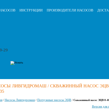
НАСОСОВ
ИНСТРУКЦИИ
ПРОИЗВОДИТЕЛИ НАСОСОВ
ДОСТА
79-29
ОСЫ ЛИВГИДРОМАШ / СКВАЖИННЫЙ НАСОС ЭЦВ 
35
ая
Насосы Ливгидромаш
Погружные насосы ЭЦВ
/
/
/
Скважинный насос ЭЦВ 8-4
Версия для 