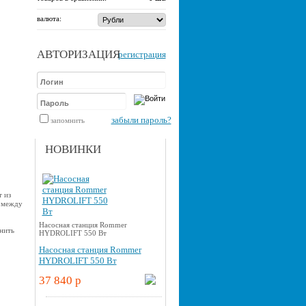
валюта:
АВТОРИЗАЦИЯ
регистрация
забыли пароль?
запомнить
НОВИНКИ
 из
 между
Насосная станция Rommer
нить
HYDROLIFT 550 Вт
Насосная станция Rommer
HYDROLIFT 550 Вт
37 840 p