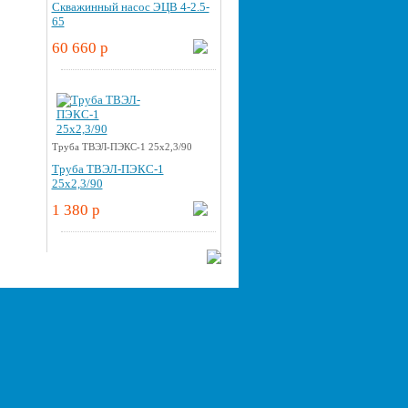
Скважинный насос ЭЦВ 4-2.5-
65
60 660 p
Труба ТВЭЛ-ПЭКС-1 25x2,3/90
Труба ТВЭЛ-ПЭКС-1
25x2,3/90
1 380 p