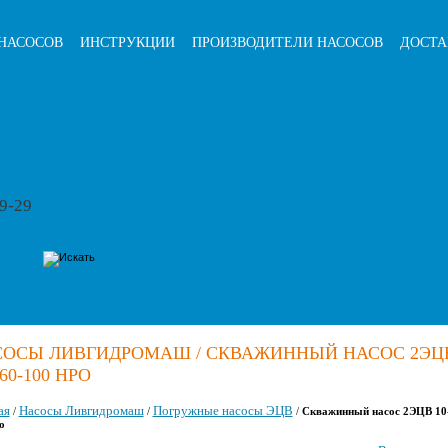
НАСОСОВ
ИНСТРУКЦИИ
ПРОИЗВОДИТЕЛИ НАСОСОВ
ДОСТА
79-29
СОСЫ ЛИВГИДРОМАШ / СКВАЖИННЫЙ НАСОС 2ЭЦ
160-100 НРО
ая
Насосы Ливгидромаш
Погружные насосы ЭЦВ
/
/
/
Скважинный насос 2ЭЦВ 10
о