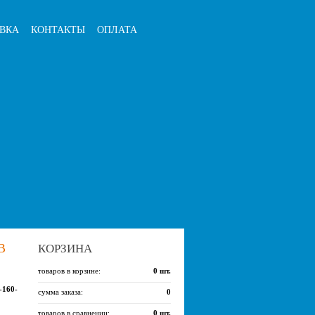
ВКА
КОНТАКТЫ
ОПЛАТА
В
КОРЗИНА
товаров в корзине:
0
шт.
-160-
сумма заказа:
0
товаров в сравнении:
0
шт.