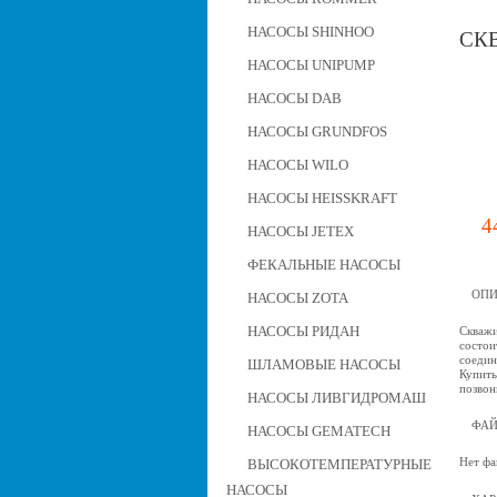
НАСОСЫ SHINHOO
СКВ
НАСОСЫ UNIPUMP
НАСОСЫ DAB
НАСОСЫ GRUNDFOS
НАСОСЫ WILO
НАСОСЫ HEISSKRAFT
4
НАСОСЫ JETEX
ФЕКАЛЬНЫЕ НАСОСЫ
ОПИ
НАСОСЫ ZOTA
НАСОСЫ РИДАН
Скважи
состои
соедин
ШЛАМОВЫЕ НАСОСЫ
Купить
позвон
НАСОСЫ ЛИВГИДРОМАШ
ФА
НАСОСЫ GEMATECH
Нет фа
ВЫСОКОТЕМПЕРАТУРНЫЕ
НАСОСЫ