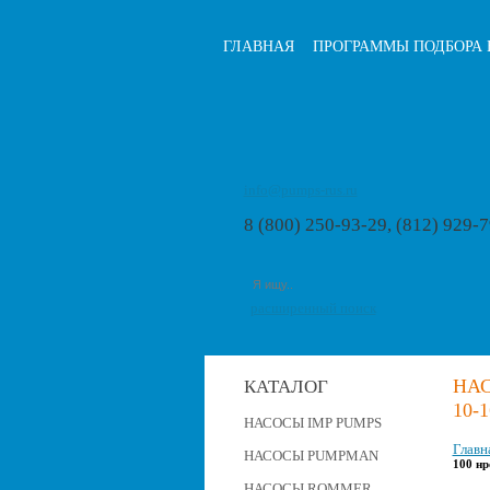
ГЛАВНАЯ
ПРОГРАММЫ ПОДБОРА 
info@pumps-rus.ru
8 (800) 250-93-29, (812) 929-
расширенный поиск
НА
КАТАЛОГ
10-
НАСОСЫ IMP PUMPS
Главн
НАСОСЫ PUMPMAN
100 нр
НАСОСЫ ROMMER