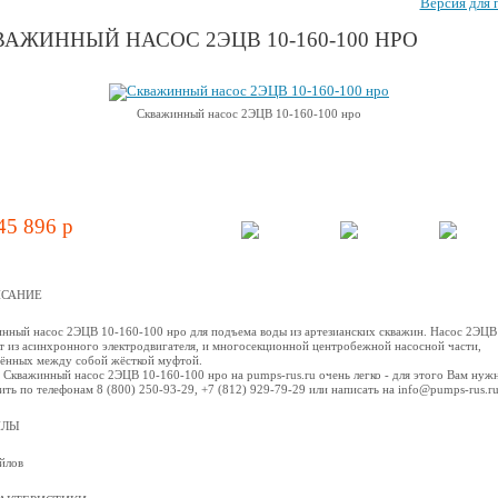
Версия для 
АЖИННЫЙ НАСОС 2ЭЦВ 10-160-100 НРО
Скважинный насос 2ЭЦВ 10-160-100 нро
45 896 p
САНИЕ
нный насос 2ЭЦВ 10-160-100 нро для подъема воды из артезианских скважин. Насос 2ЭЦВ
т из асинхронного электродвигателя, и многосекционной центробежной наcосной части,
ённых между собой жёсткой муфтой.
 Скважинный насос 2ЭЦВ 10-160-100 нро на pumps-rus.ru очень легко - для этого Вам нуж
ить по телефонам 8 (800) 250-93-29, +7 (812) 929-79-29 или написать на info@pumps-rus.r
ЙЛЫ
йлов