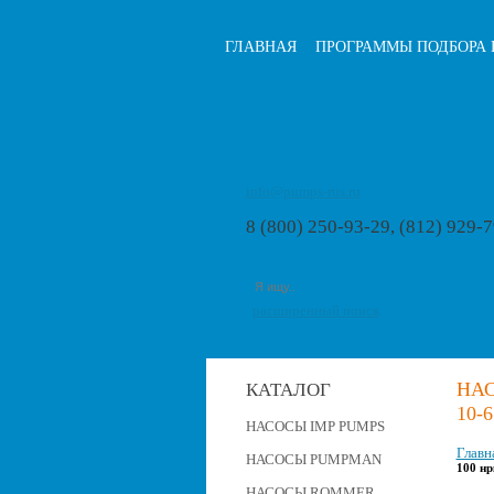
ГЛАВНАЯ
ПРОГРАММЫ ПОДБОРА 
info@pumps-rus.ru
8 (800) 250-93-29, (812) 929-
расширенный поиск
НА
КАТАЛОГ
10-
НАСОСЫ IMP PUMPS
Главн
НАСОСЫ PUMPMAN
100 нр
НАСОСЫ ROMMER