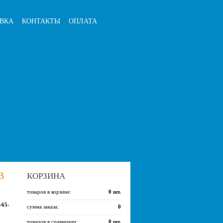
ВКА
КОНТАКТЫ
ОПЛАТА
В
КОРЗИНА
товаров в корзине:
0
шт.
-65-
сумма заказа:
0
товаров в сравнении:
0
шт.