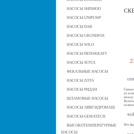
НАСОСЫ SHINHOO
СКВ
НАСОСЫ UNIPUMP
НАСОСЫ DAB
НАСОСЫ GRUNDFOS
НАСОСЫ WILO
НАСОСЫ HEISSKRAFT
2
НАСОСЫ JETEX
ФЕКАЛЬНЫЕ НАСОСЫ
ОПИ
НАСОСЫ ZOTA
НАСОСЫ РИДАН
Скважи
из аси
между 
ШЛАМОВЫЕ НАСОСЫ
Купить
позвон
НАСОСЫ ЛИВГИДРОМАШ
ФА
НАСОСЫ GEMATECH
Нет фа
ВЫСОКОТЕМПЕРАТУРНЫЕ
НАСОСЫ