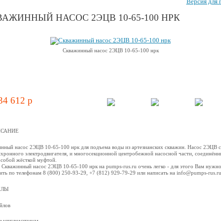
Версия для 
АЖИННЫЙ НАСОС 2ЭЦВ 10-65-100 НРК
Скважинный насос 2ЭЦВ 10-65-100 нрк
34 612 p
САНИЕ
нный насос 2ЭЦВ 10-65-100 нрк для подъема воды из артезианских скважин. Насос 2ЭЦВ 
нхронного электродвигателя, и многосекционной центробежной наcосной части, соединённ
собой жёсткой муфтой.
 Скважинный насос 2ЭЦВ 10-65-100 нрк на pumps-rus.ru очень легко - для этого Вам нужн
ить по телефонам 8 (800) 250-93-29, +7 (812) 929-79-29 или написать на info@pumps-rus.r
ЙЛЫ
йлов