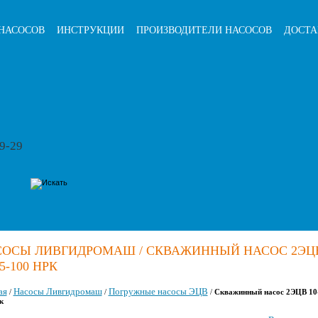
НАСОСОВ
ИНСТРУКЦИИ
ПРОИЗВОДИТЕЛИ НАСОСОВ
ДОСТА
79-29
СОСЫ ЛИВГИДРОМАШ / СКВАЖИННЫЙ НАСОС 2ЭЦ
65-100 НРК
ая
Насосы Ливгидромаш
Погружные насосы ЭЦВ
/
/
/
Скважинный насос 2ЭЦВ 10
к