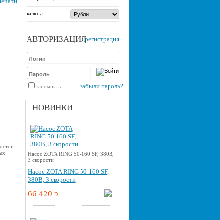
печати
валюта:
АВТОРИЗАЦИЯ
регистрация
забыли пароль?
запомнить
НОВИНКИ
состоит
ых
Насос ZOTA RING 50-160 SF, 380В,
3 скорости
о
Насос ZOTA RING 50-160 SF,
u
380В, 3 скорости
66 420 p