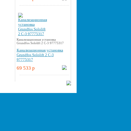
Канализационная установка
Grundfos Sololift 2 C-3 97775317
Канализационная установка
Grundfos Sololift 2 C-3
97775317
69 533 p