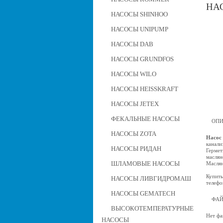
НАС
НАСОСЫ SHINHOO
НАСОСЫ UNIPUMP
НАСОСЫ DAB
НАСОСЫ GRUNDFOS
НАСОСЫ WILO
НАСОСЫ HEISSKRAFT
НАСОСЫ JETEX
ФЕКАЛЬНЫЕ НАСОСЫ
ОПИ
НАСОСЫ ZOTA
Насос 
канали
НАСОСЫ РИДАН
Гермет
маслян
ШЛАМОВЫЕ НАСОСЫ
Маслян
Купить
НАСОСЫ ЛИВГИДРОМАШ
телефо
НАСОСЫ GEMATECH
ФА
ВЫСОКОТЕМПЕРАТУРНЫЕ
Нет фа
НАСОСЫ