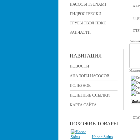
НАСОСЫ TSUNAMI
ХАР
ГИДРОСТРЕЛКИ
ОЦЕ
ТРУБЫ ТВЭЛ ПЭКС
ОТ
ЗАПЧАСТИ
Коммен
НАВИГАЦИЯ
НОВОСТИ
Максима
АНАЛОГИ НАСОСОВ
ПОЛЕЗНОЕ
ПОЛЕЗНЫЕ ССЫЛКИ
КАРТА САЙТА
СТА
ПОХОЖИЕ ТОВАРЫ
Насос Sidus