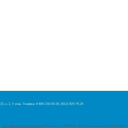
3, к. 2, 3 этаж. Телефон: 8 800 250-93-29, (812) 929-79-29
Создание интернет-магазина
Pumps-rus.ru - PHPShop. Все права защищены © 2004-2026.