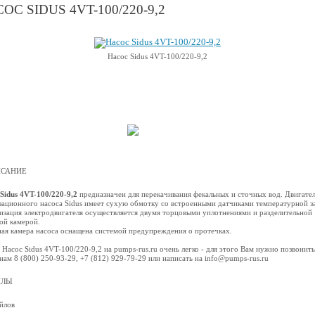
ОС SIDUS 4VT-100/220-9,2
Насос Sidus 4VT-100/220-9,2
САНИЕ
Sidus 4VT-100/220-9,2
предназначен для перекачивания фекальных и сточных вод. Двигате
зационного насоса Sidus имеет сухую обмотку со встроенными датчиками температурной з
изация электродвигателя осуществляется двумя торцовыми уплотнениями и разделительной
ой камерой.
ая камера насоса оснащена системой предупреждения о протечках.
 Насос Sidus 4VT-100/220-9,2 на pumps-rus.ru очень легко - для этого Вам нужно позвонить
нам 8 (800) 250-93-29, +7 (812) 929-79-29 или написать на info@pumps-rus.ru
ЙЛЫ
йлов