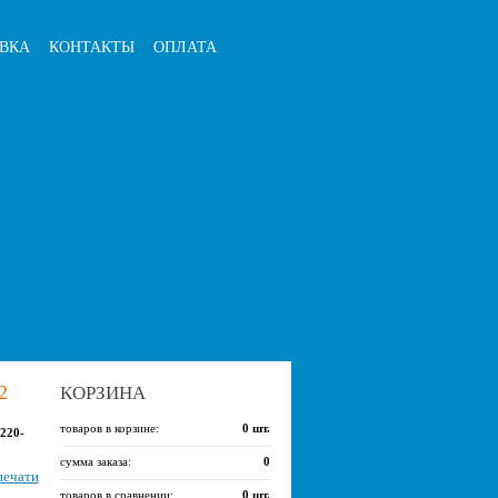
ВКА
КОНТАКТЫ
ОПЛАТА
2
КОРЗИНА
товаров в корзине:
0
шт.
220-
сумма заказа:
0
печати
товаров в сравнении:
0
шт.