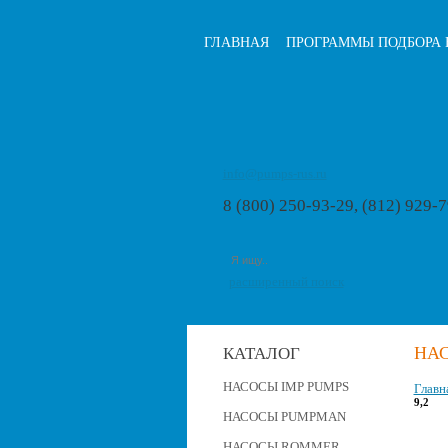
ГЛАВНАЯ
ПРОГРАММЫ ПОДБОРА 
info@pumps-rus.ru
8 (800) 250-93-29, (812) 929-
расширенный поиск
НАС
КАТАЛОГ
НАСОСЫ IMP PUMPS
Главн
9,2
НАСОСЫ PUMPMAN
НАСОСЫ ROMMER