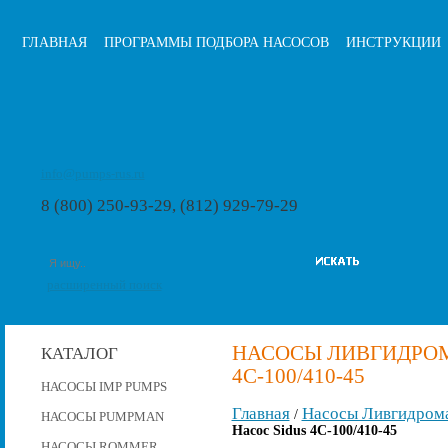
ГЛАВНАЯ
ПРОГРАММЫ ПОДБОРА НАСОСОВ
ИНСТРУКЦИИ
info@pumps-rus.ru
8 (800) 250-93-29, (812) 929-79-29
расширенный поиск
НАСОСЫ ЛИВГИДРОМ
КАТАЛОГ
4С-100/410-45
НАСОСЫ IMP PUMPS
Главная
Насосы Ливгидром
/
НАСОСЫ PUMPMAN
Насос Sidus 4С-100/410-45
НАСОСЫ ROMMER