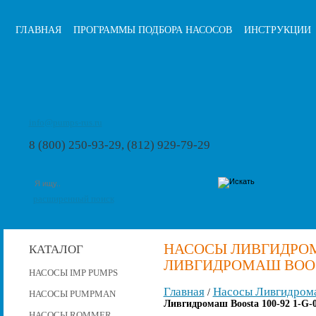
ГЛАВНАЯ
ПРОГРАММЫ ПОДБОРА НАСОСОВ
ИНСТРУКЦИИ
info@pumps-rus.ru
8 (800) 250-93-29, (812) 929-79-29
расширенный поиск
НАСОСЫ ЛИВГИДРОМ
КАТАЛОГ
ЛИВГИДРОМАШ BOOST
НАСОСЫ IMP PUMPS
Главная
Насосы Ливгидром
/
НАСОСЫ PUMPMAN
Ливгидромаш Boosta 100-92 1-G
НАСОСЫ ROMMER