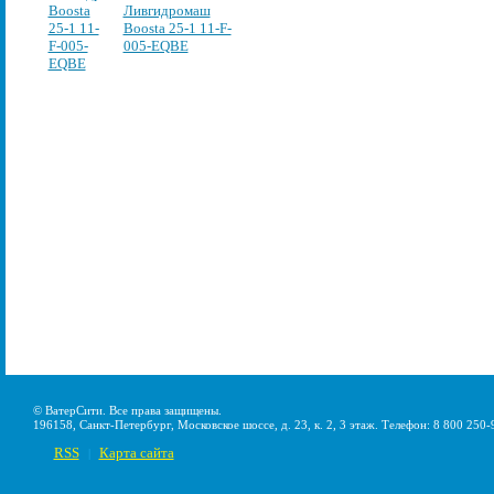
Ливгидромаш
Boosta 25-1 11-F-
005-EQBE
© ВатерСити. Все права защищены.
196158, Санкт-Петербург, Московское шоссе, д. 23, к. 2, 3 этаж. Телефон: 8 800 250-
RSS
Карта сайта
|