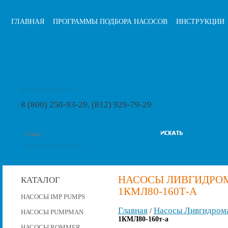
ГЛАВНАЯ
ПРОГРАММЫ ПОДБОРА НАСОСОВ
ИНСТРУКЦИИ
info@pumps-rus.ru
8 (800) 250-93-29, (812) 929-79-29
расширенный поиск
НАСОСЫ ЛИВГИДРОМ
КАТАЛОГ
1КМЛ80-160Т-А
НАСОСЫ IMP PUMPS
Главная
Насосы Ливгидром
/
НАСОСЫ PUMPMAN
1КМЛ80-160т-а
НАСОСЫ ROMMER