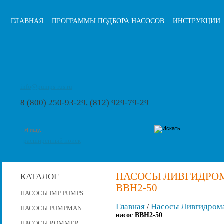
ГЛАВНАЯ
ПРОГРАММЫ ПОДБОРА НАСОСОВ
ИНСТРУКЦИИ
info@pumps-rus.ru
8 (800) 250-93-29, (812) 929-79-29
расширенный поиск
НАСОСЫ ЛИВГИДРО
КАТАЛОГ
ВВН2-50
НАСОСЫ IMP PUMPS
Главная
Насосы Ливгидром
/
НАСОСЫ PUMPMAN
насос ВВН2-50
НАСОСЫ ROMMER