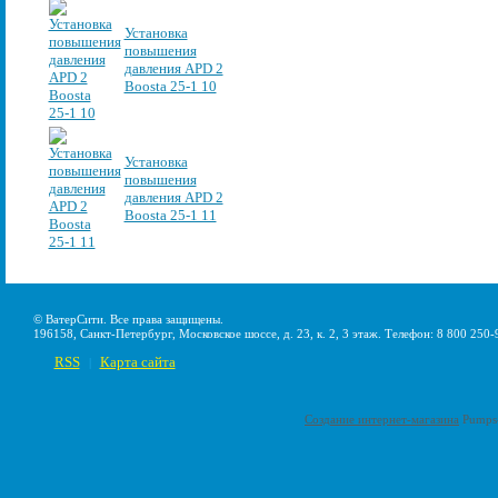
Установка
повышения
давления APD 2
Boosta 25-1 10
Установка
повышения
давления APD 2
Boosta 25-1 11
© ВатерСити. Все права защищены.
196158, Санкт-Петербург, Московское шоссе, д. 23, к. 2, 3 этаж. Телефон: 8 800 250-
RSS
Карта сайта
|
Создание интернет-магазина
Pumps-