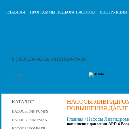
ГЛАВНАЯ
ПРОГРАММЫ ПОДБОРА НАСОСОВ
ИНСТРУКЦИИ
info@pumps-rus.ru
8 (800) 250-93-29, (812) 929-79-29
расширенный поиск
НАСОСЫ ЛИВГИДРО
КАТАЛОГ
ПОВЫШЕНИЯ ДАВЛЕНИ
НАСОСЫ IMP PUMPS
Главная
Насосы Ливгидром
/
НАСОСЫ PUMPMAN
повышения давления APD 4 Boost
НАСОСЫ ROMMER