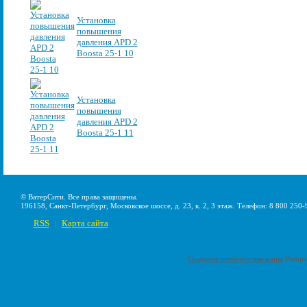
Установка
повышения
давления APD 2
Boosta 25-1 10
Установка
повышения
давления APD 2
Boosta 25-1 11
© ВатерСити. Все права защищены.
196158, Санкт-Петербург, Московское шоссе, д. 23, к. 2, 3 этаж. Телефон: 8 800 250-
RSS
Карта сайта
|
Создание интернет-магазина
Pumps-