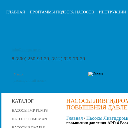
ГЛАВНАЯ
ПРОГРАММЫ ПОДБОРА НАСОСОВ
ИНСТРУКЦИИ
info@pumps-rus.ru
8 (800) 250-93-29, (812) 929-79-29
расширенный поиск
НАСОСЫ ЛИВГИДРО
КАТАЛОГ
ПОВЫШЕНИЯ ДАВЛЕНИ
НАСОСЫ IMP PUMPS
Главная
Насосы Ливгидром
/
НАСОСЫ PUMPMAN
повышения давления APD 4 Boost
НАСОСЫ ROMMER