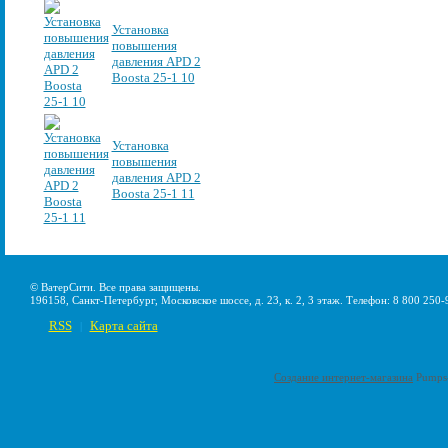
Установка
повышения
давления APD 2
Boosta 25-1 10
Установка
повышения
давления APD 2
Boosta 25-1 11
© ВатерСити. Все права защищены.
196158, Санкт-Петербург, Московское шоссе, д. 23, к. 2, 3 этаж. Телефон: 8 800 250-
RSS
Карта сайта
|
Создание интернет-магазина
Pumps-