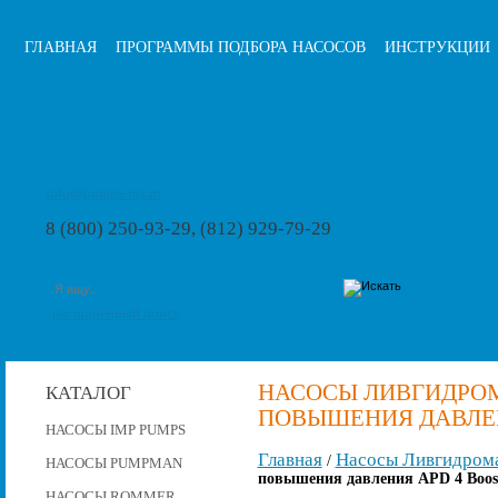
ГЛАВНАЯ
ПРОГРАММЫ ПОДБОРА НАСОСОВ
ИНСТРУКЦИИ
info@pumps-rus.ru
8 (800) 250-93-29, (812) 929-79-29
расширенный поиск
НАСОСЫ ЛИВГИДРО
КАТАЛОГ
ПОВЫШЕНИЯ ДАВЛЕНИ
НАСОСЫ IMP PUMPS
Главная
Насосы Ливгидром
/
НАСОСЫ PUMPMAN
повышения давления APD 4 Boost
НАСОСЫ ROMMER