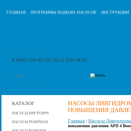
ГЛАВНАЯ
ПРОГРАММЫ ПОДБОРА НАСОСОВ
ИНСТРУКЦИИ
info@pumps-rus.ru
8 (800) 250-93-29, (812) 929-79-29
расширенный поиск
НАСОСЫ ЛИВГИДРО
КАТАЛОГ
ПОВЫШЕНИЯ ДАВЛЕНИ
НАСОСЫ IMP PUMPS
Главная
Насосы Ливгидром
/
НАСОСЫ PUMPMAN
повышения давления APD 4 Boost
НАСОСЫ ROMMER