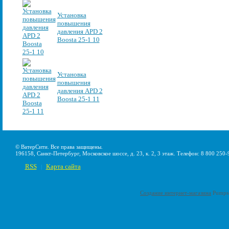
Установка
повышения
давления APD 2
Boosta 25-1 10
Установка
повышения
давления APD 2
Boosta 25-1 11
© ВатерСити. Все права защищены.
196158, Санкт-Петербург, Московское шоссе, д. 23, к. 2, 3 этаж. Телефон: 8 800 250-
RSS
Карта сайта
|
Создание интернет-магазина
Pumps-