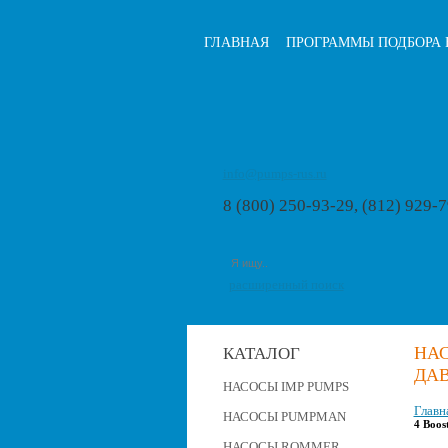
ГЛАВНАЯ
ПРОГРАММЫ ПОДБОРА 
info@pumps-rus.ru
8 (800) 250-93-29, (812) 929-
расширенный поиск
НА
КАТАЛОГ
ДАВ
НАСОСЫ IMP PUMPS
Главн
НАСОСЫ PUMPMAN
4 Boos
НАСОСЫ ROMMER