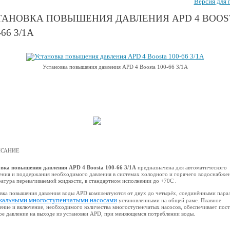
Версия для 
ТАНОВКА ПОВЫШЕНИЯ ДАВЛЕНИЯ APD 4 BOOS
-66 3/1А
Установка повышения давления APD 4 Boosta 100-66 3/1А
САНИЕ
вка повышения давления APD 4 Boosta 100-66 3/1А
предназначена для автоматического
ния и поддержания необходимого давления в системах холодного и горячего водоснабжен
атура перекачиваемой жидкости, в стандартном исполнении до +70С .
вка повышения давления воды APD комплектуются от двух до четырёх, соединёнными пара
кальными многоступенчатыми насосами
установленными на общей раме. Плавное
ение и включение, необходимого количества многоступенчатых насосов, обеспечивает пос
ое давление на выходе из установки APD, при меняющемся потреблении воды.