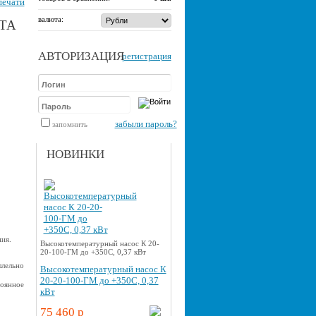
печати
валюта:
TA
АВТОРИЗАЦИЯ
регистрация
забыли пароль?
запомнить
НОВИНКИ
ия.
Высокотемпературный насос К 20-
20-100-ГМ до +350С, 0,37 кВт
ллельно
Высокотемпературный насос К
20-20-100-ГМ до +350С, 0,37
тоянное
кВт
75 460 p