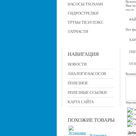
Купить
НАСОСЫ TSUNAMI
Вам ну
rus.ru
ГИДРОСТРЕЛКИ
ФА
ТРУБЫ ТВЭЛ ПЭКС
Нет фа
ЗАПЧАСТИ
ХАР
ОЦЕ
НАВИГАЦИЯ
НОВОСТИ
ОТ
АНАЛОГИ НАСОСОВ
Коммен
ПОЛЕЗНОЕ
ПОЛЕЗНЫЕ ССЫЛКИ
КАРТА САЙТА
Максима
ПОХОЖИЕ ТОВАРЫ
Установка