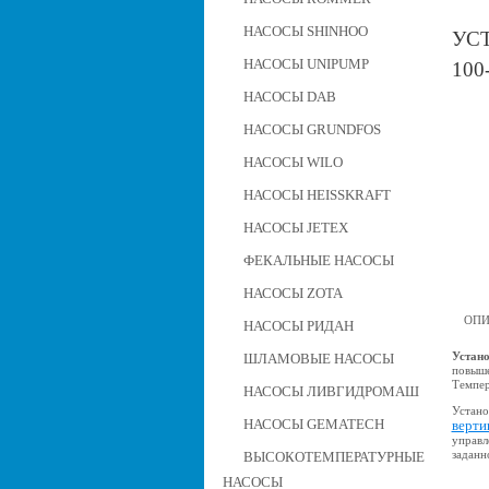
НАСОСЫ SHINHOO
УС
НАСОСЫ UNIPUMP
100
НАСОСЫ DAB
НАСОСЫ GRUNDFOS
НАСОСЫ WILO
НАСОСЫ HEISSKRAFT
НАСОСЫ JETEX
ФЕКАЛЬНЫЕ НАСОСЫ
НАСОСЫ ZOTA
ОПИ
НАСОСЫ РИДАН
Устано
ШЛАМОВЫЕ НАСОСЫ
повыше
Темпер
НАСОСЫ ЛИВГИДРОМАШ
Устано
НАСОСЫ GEMATECH
верти
управл
заданн
ВЫСОКОТЕМПЕРАТУРНЫЕ
НАСОСЫ