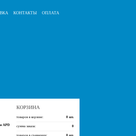
ВКА
КОНТАКТЫ
ОПЛАТА
КОРЗИНА
товаров в корзине:
0
шт.
ия APD
сумма заказа:
0
товаров в сравнении:
0
шт.