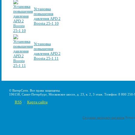
Установка
повышения
давления APD 2
Boosta 25-1 10
Установка
повышения
давления APD 2
Boosta 25-1 11
© ВатерСити. Все права защищены.
196158, Санкт-Петербург, Московское шоссе, д. 23, к. 2, 3 этаж. Телефон: 8 800 250-
RSS
Карта сайта
|
Создание интернет-магазина
Pumps-