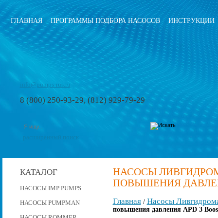
ГЛАВНАЯ
ПРОГРАММЫ ПОДБОРА НАСОСОВ
ИНСТРУКЦИИ
info@pumps-rus.ru
8 (800) 250-93-29, (812) 929-79-29
расширенный поиск
НАСОСЫ ЛИВГИДРО
КАТАЛОГ
ПОВЫШЕНИЯ ДАВЛЕНИ
НАСОСЫ IMP PUMPS
Главная
Насосы Ливгидром
/
НАСОСЫ PUMPMAN
повышения давления APD 3 Boost
НАСОСЫ ROMMER