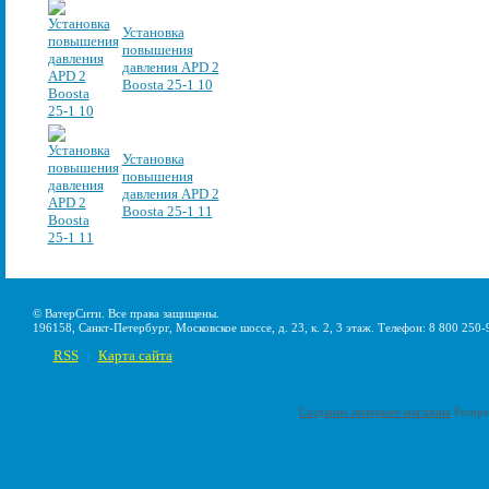
Установка
повышения
давления APD 2
Boosta 25-1 10
Установка
повышения
давления APD 2
Boosta 25-1 11
© ВатерСити. Все права защищены.
196158, Санкт-Петербург, Московское шоссе, д. 23, к. 2, 3 этаж. Телефон: 8 800 250-
RSS
Карта сайта
|
Создание интернет-магазина
Pumps-