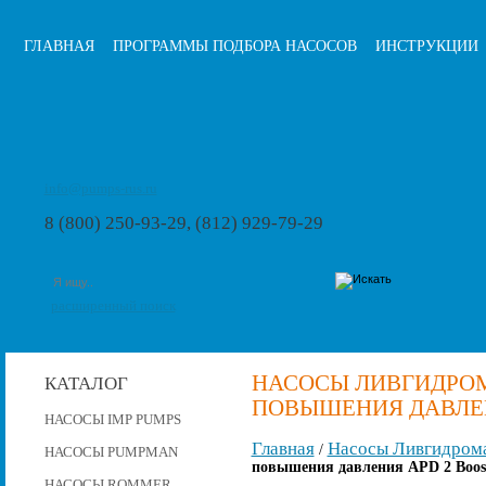
ГЛАВНАЯ
ПРОГРАММЫ ПОДБОРА НАСОСОВ
ИНСТРУКЦИИ
info@pumps-rus.ru
8 (800) 250-93-29, (812) 929-79-29
расширенный поиск
НАСОСЫ ЛИВГИДРО
КАТАЛОГ
ПОВЫШЕНИЯ ДАВЛЕНИ
НАСОСЫ IMP PUMPS
Главная
Насосы Ливгидром
/
НАСОСЫ PUMPMAN
повышения давления APD 2 Boost
НАСОСЫ ROMMER