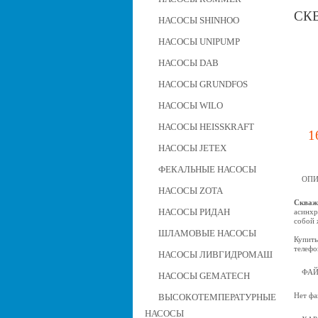
СК
НАСОСЫ SHINHOO
НАСОСЫ UNIPUMP
НАСОСЫ DAB
НАСОСЫ GRUNDFOS
НАСОСЫ WILO
НАСОСЫ HEISSKRAFT
1
НАСОСЫ JETEX
ФЕКАЛЬНЫЕ НАСОСЫ
ОПИ
НАСОСЫ ZOTA
Скваж
НАСОСЫ РИДАН
асинхр
собой 
ШЛАМОВЫЕ НАСОСЫ
Купить
телефо
НАСОСЫ ЛИВГИДРОМАШ
ФА
НАСОСЫ GEMATECH
Нет фа
ВЫСОКОТЕМПЕРАТУРНЫЕ
НАСОСЫ