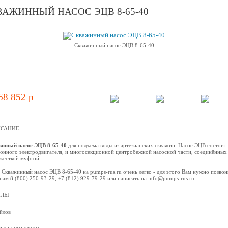
ВАЖИННЫЙ НАСОС ЭЦВ 8-65-40
Скважинный насос ЭЦВ 8-65-40
68 852 p
САНИЕ
инный насос ЭЦВ 8-65-40
для подъема воды из артезианских скважин. Насос ЭЦВ состоит 
онного электродвигателя, и многосекционной центробежной наcосной части, соединённых
жёсткой муфтой.
 Скважинный насос ЭЦВ 8-65-40 на pumps-rus.ru очень легко - для этого Вам нужно позвон
нам 8 (800) 250-93-29, +7 (812) 929-79-29 или написать на info@pumps-rus.ru
ЙЛЫ
йлов