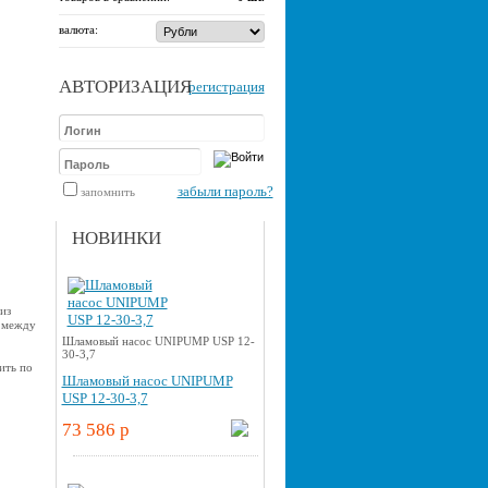
валюта:
АВТОРИЗАЦИЯ
регистрация
забыли пароль?
запомнить
НОВИНКИ
из
 между
Шламовый насос UNIPUMP USP 12-
30-3,7
ить по
Шламовый насос UNIPUMP
USP 12-30-3,7
73 586 p