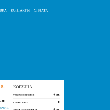
ВКА
КОНТАКТЫ
ОПЛАТА
8-
КОРЗИНА
товаров в корзине:
0
шт.
5-40
сумма заказа:
0
печати
товаров в сравнении:
0
шт.