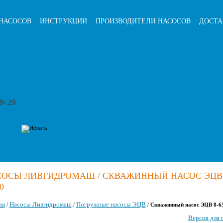
НАСОСОВ
ИНСТРУКЦИИ
ПРОИЗВОДИТЕЛИ НАСОСОВ
ДОСТА
79-29
ОСЫ ЛИВГИДРОМАШ / СКВАЖИННЫЙ НАСОС ЭЦВ 
0
ая
Насосы Ливгидромаш
Погружные насосы ЭЦВ
/
/
/
Скважинный насос ЭЦВ 8-6
Версия для 