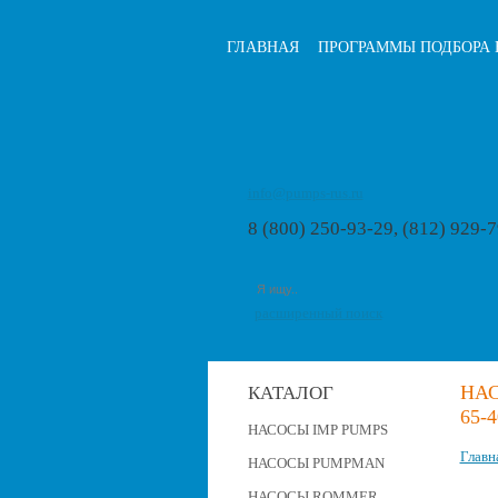
ГЛАВНАЯ
ПРОГРАММЫ ПОДБОРА 
info@pumps-rus.ru
8 (800) 250-93-29, (812) 929-
расширенный поиск
НАС
КАТАЛОГ
65-4
НАСОСЫ IMP PUMPS
Главн
НАСОСЫ PUMPMAN
НАСОСЫ ROMMER