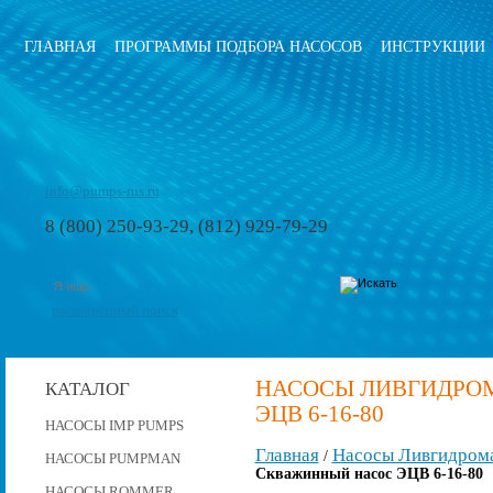
ГЛАВНАЯ
ПРОГРАММЫ ПОДБОРА НАСОСОВ
ИНСТРУКЦИИ
info@pumps-rus.ru
8 (800) 250-93-29, (812) 929-79-29
расширенный поиск
НАСОСЫ ЛИВГИДРО
КАТАЛОГ
ЭЦВ 6-16-80
НАСОСЫ IMP PUMPS
Главная
Насосы Ливгидром
/
НАСОСЫ PUMPMAN
Скважинный насос ЭЦВ 6-16-80
НАСОСЫ ROMMER