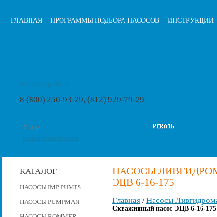
ГЛАВНАЯ
ПРОГРАММЫ ПОДБОРА НАСОСОВ
ИНСТРУКЦИИ
info@pumps-rus.ru
8 (800) 250-93-29, (812) 929-79-29
расширенный поиск
НАСОСЫ ЛИВГИДРО
КАТАЛОГ
ЭЦВ 6-16-175
НАСОСЫ IMP PUMPS
Главная
Насосы Ливгидром
/
НАСОСЫ PUMPMAN
Скважинный насос ЭЦВ 6-16-175
НАСОСЫ ROMMER