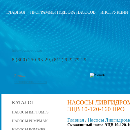
ГЛАВНАЯ
ПРОГРАММЫ ПОДБОРА НАСОСОВ
ИНСТРУКЦИИ
info@pumps-rus.ru
8 (800) 250-93-29, (812) 929-79-29
расширенный поиск
НАСОСЫ ЛИВГИДРО
КАТАЛОГ
ЭЦВ 10-120-160 НРО
НАСОСЫ IMP PUMPS
Главная
Насосы Ливгидром
/
НАСОСЫ PUMPMAN
Скважинный насос ЭЦВ 10-120-1
НАСОСЫ ROMMER