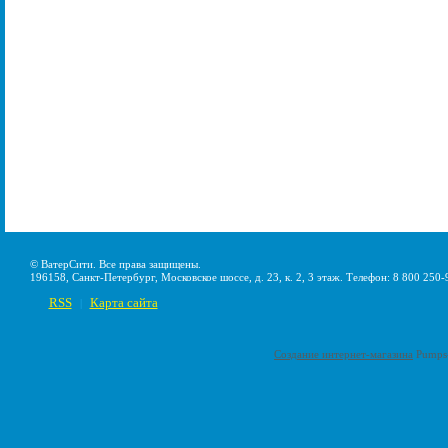
© ВатерСити. Все права защищены.
196158, Санкт-Петербург, Московское шоссе, д. 23, к. 2, 3 этаж. Телефон: 8 800 250-
RSS
Карта сайта
|
Создание интернет-магазина
Pumps-