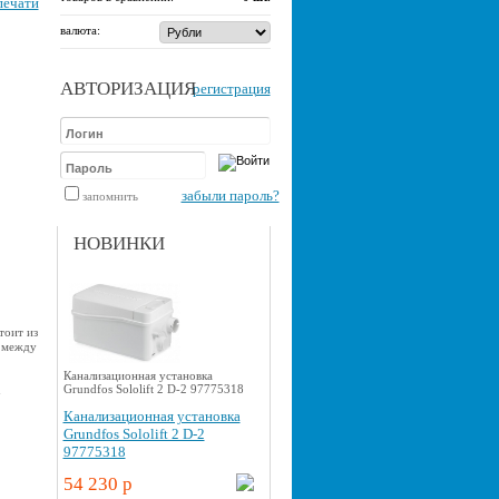
печати
валюта:
АВТОРИЗАЦИЯ
регистрация
забыли пароль?
запомнить
НОВИНКИ
тоит из
 между
Канализационная установка
Grundfos Sololift 2 D-2 97775318
u
Канализационная установка
Grundfos Sololift 2 D-2
97775318
54 230 p