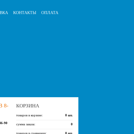
ВКА
КОНТАКТЫ
ОПЛАТА
 8-
КОРЗИНА
товаров в корзине:
0
шт.
46-90
сумма заказа:
0
товаров в сравнении:
0
шт.