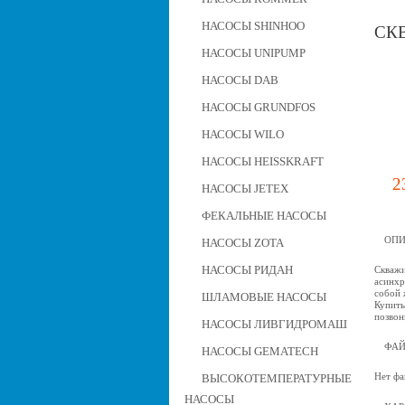
НАСОСЫ SHINHOO
СКВ
НАСОСЫ UNIPUMP
НАСОСЫ DAB
НАСОСЫ GRUNDFOS
НАСОСЫ WILO
НАСОСЫ HEISSKRAFT
2
НАСОСЫ JETEX
ФЕКАЛЬНЫЕ НАСОСЫ
ОПИ
НАСОСЫ ZOTA
НАСОСЫ РИДАН
Скважи
асинхр
собой 
ШЛАМОВЫЕ НАСОСЫ
Купить
позвон
НАСОСЫ ЛИВГИДРОМАШ
ФА
НАСОСЫ GEMATECH
Нет фа
ВЫСОКОТЕМПЕРАТУРНЫЕ
НАСОСЫ