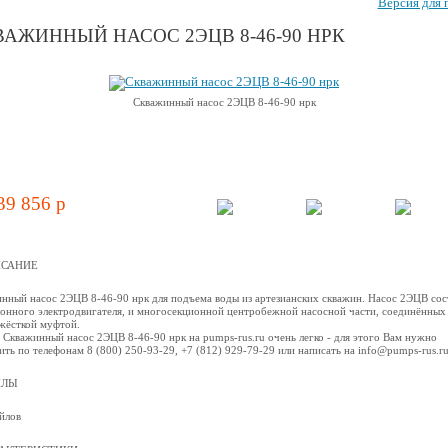
Версия для 
АЖИННЫЙ НАСОС 2ЭЦВ 8-46-90 НРК
Скважинный насос 2ЭЦВ 8-46-90 нрк
39 856 p
САНИЕ
нный насос 2ЭЦВ 8-46-90 нрк для подъема воды из артезианских скважин. Насос 2ЭЦВ сос
онного электродвигателя, и многосекционной центробежной наcосной части, соединённых
жёсткой муфтой.
 Скважинный насос 2ЭЦВ 8-46-90 нрк на pumps-rus.ru очень легко - для этого Вам нужно
ить по телефонам 8 (800) 250-93-29, +7 (812) 929-79-29 или написать на info@pumps-rus.r
ЙЛЫ
йлов