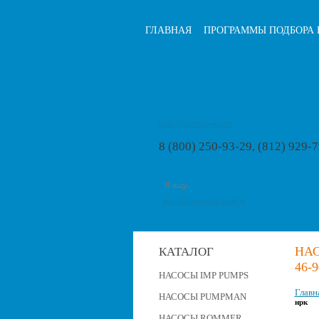
ГЛАВНАЯ
ПРОГРАММЫ ПОДБОРА 
info@pumps-rus.ru
8 (800) 250-93-29, (812) 929-
расширенный поиск
НАС
КАТАЛОГ
46-
НАСОСЫ IMP PUMPS
Главн
НАСОСЫ PUMPMAN
нрк
НАСОСЫ ROMMER