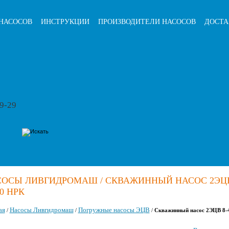
НАСОСОВ
ИНСТРУКЦИИ
ПРОИЗВОДИТЕЛИ НАСОСОВ
ДОСТА
79-29
ОСЫ ЛИВГИДРОМАШ / СКВАЖИННЫЙ НАСОС 2ЭЦВ
90 НРК
ая
Насосы Ливгидромаш
Погружные насосы ЭЦВ
/
/
/
Скважинный насос 2ЭЦВ 8-