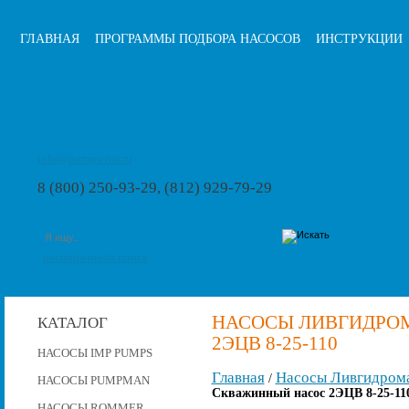
ГЛАВНАЯ
ПРОГРАММЫ ПОДБОРА НАСОСОВ
ИНСТРУКЦИИ
info@pumps-rus.ru
8 (800) 250-93-29, (812) 929-79-29
расширенный поиск
НАСОСЫ ЛИВГИДРО
КАТАЛОГ
2ЭЦВ 8-25-110
НАСОСЫ IMP PUMPS
Главная
Насосы Ливгидром
/
НАСОСЫ PUMPMAN
Скважинный насос 2ЭЦВ 8-25-11
НАСОСЫ ROMMER