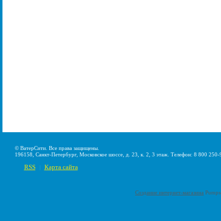
© ВатерСити. Все права защищены.
196158, Санкт-Петербург, Московское шоссе, д. 23, к. 2, 3 этаж. Телефон: 8 800 250-
RSS
Карта сайта
|
Создание интернет-магазина
Pumps-