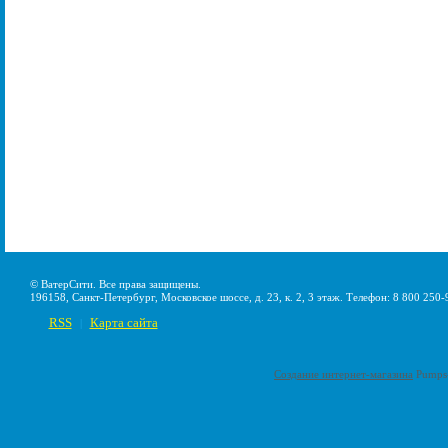
© ВатерСити. Все права защищены.
196158, Санкт-Петербург, Московское шоссе, д. 23, к. 2, 3 этаж. Телефон: 8 800 250-
RSS
Карта сайта
|
Создание интернет-магазина
Pumps-