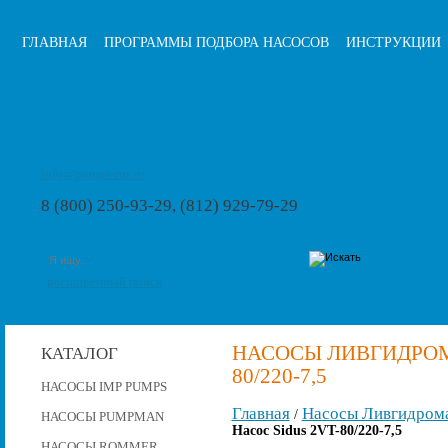
ГЛАВНАЯ
ПРОГРАММЫ ПОДБОРА НАСОСОВ
ИНСТРУКЦИИ
info@pumps-rus.ru
8 (800) 250-93-29, (812) 929-79-29
расширенный поиск
НАСОСЫ ЛИВГИДРОМА
КАТАЛОГ
80/220-7,5
НАСОСЫ IMP PUMPS
Главная
Насосы Ливгидром
/
НАСОСЫ PUMPMAN
Насос Sidus 2VT-80/220-7,5
НАСОСЫ ROMMER