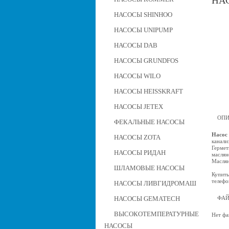
НАС
НАСОСЫ SHINHOO
НАСОСЫ UNIPUMP
НАСОСЫ DAB
НАСОСЫ GRUNDFOS
НАСОСЫ WILO
НАСОСЫ HEISSKRAFT
НАСОСЫ JETEX
ОПИ
ФЕКАЛЬНЫЕ НАСОСЫ
Насос 
НАСОСЫ ZOTA
канали
Гермет
НАСОСЫ РИДАН
маслян
Маслян
ШЛАМОВЫЕ НАСОСЫ
Купить
телефо
НАСОСЫ ЛИВГИДРОМАШ
НАСОСЫ GEMATECH
ФА
ВЫСОКОТЕМПЕРАТУРНЫЕ
Нет фа
НАСОСЫ