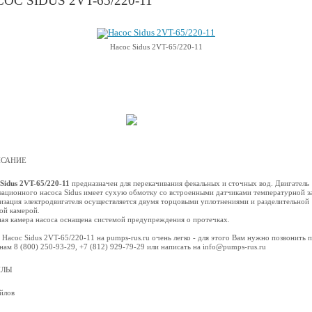
ОС SIDUS 2VT-65/220-11
Насос Sidus 2VT-65/220-11
САНИЕ
Sidus 2VT-65/220-11
предназначен для перекачивания фекальных и сточных вод. Двигатель
зационного насоса Sidus имеет сухую обмотку со встроенными датчиками температурной з
изация электродвигателя осуществляется двумя торцовыми уплотнениями и разделительной
ой камерой.
ая камера насоса оснащена системой предупреждения о протечках.
 Насос Sidus 2VT-65/220-11 на pumps-rus.ru очень легко - для этого Вам нужно позвонить 
нам 8 (800) 250-93-29, +7 (812) 929-79-29 или написать на info@pumps-rus.ru
ЙЛЫ
йлов