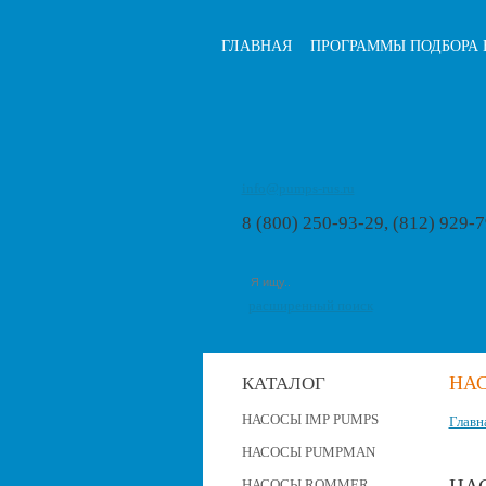
ГЛАВНАЯ
ПРОГРАММЫ ПОДБОРА 
info@pumps-rus.ru
8 (800) 250-93-29, (812) 929-
расширенный поиск
НАС
КАТАЛОГ
НАСОСЫ IMP PUMPS
Главн
НАСОСЫ PUMPMAN
НАСОСЫ ROMMER