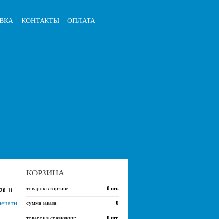
ВКА
КОНТАКТЫ
ОПЛАТА
КОРЗИНА
товаров в корзине:
0
шт.
20-11
печати
сумма заказа:
0
товаров в сравнении:
0
шт.