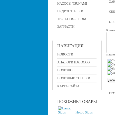
ХАР
НАСОСЫ TSUNAMI
ГИДРОСТРЕЛКИ
ОЦЕ
ТРУБЫ ТВЭЛ ПЭКС
ОТ
ЗАПЧАСТИ
Коммен
НАВИГАЦИЯ
НОВОСТИ
Максима
АНАЛОГИ НАСОСОВ
ПОЛЕЗНОЕ
ПОЛЕЗНЫЕ ССЫЛКИ
КАРТА САЙТА
СТА
ПОХОЖИЕ ТОВАРЫ
Насос Sidus