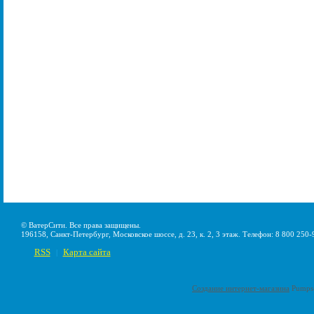
© ВатерСити. Все права защищены.
196158, Санкт-Петербург, Московское шоссе, д. 23, к. 2, 3 этаж. Телефон: 8 800 250-
RSS
Карта сайта
|
Создание интернет-магазина
Pumps-