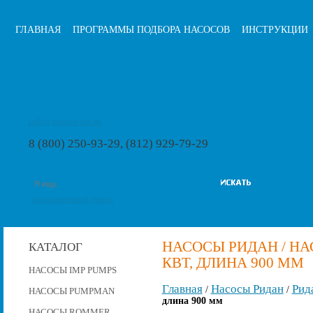
ГЛАВНАЯ
ПРОГРАММЫ ПОДБОРА НАСОСОВ
ИНСТРУКЦИИ
info@pumps-rus.ru
8 (800) 250-93-29, (812) 929-79-29
расширенный поиск
НАСОСЫ РИДАН / НАСО
КАТАЛОГ
КВТ, ДЛИНА 900 ММ
НАСОСЫ IMP PUMPS
Главная
Насосы Ридан
Рид
/
/
НАСОСЫ PUMPMAN
длина 900 мм
НАСОСЫ ROMMER