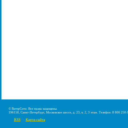
© ВатерСити. Все права защищены.
196158, Санкт-Петербург, Московское шоссе, д. 23, к. 2, 3 этаж. Телефон: 8 800 250-
RSS
Карта сайта
|