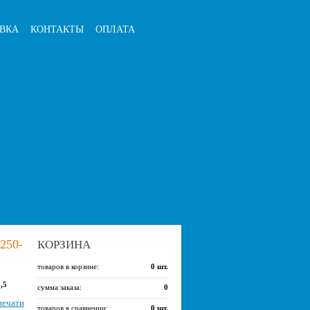
ВКА
КОНТАКТЫ
ОПЛАТА
50-
КОРЗИНА
товаров в корзине:
0
шт.
,5
сумма заказа:
0
печати
товаров в сравнении:
0
шт.