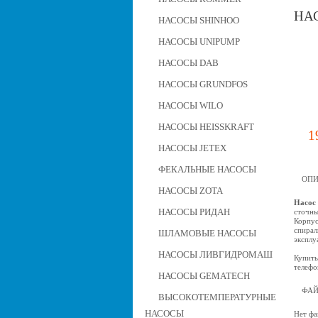
НАС
НАСОСЫ SHINHOO
НАСОСЫ UNIPUMP
НАСОСЫ DAB
НАСОСЫ GRUNDFOS
НАСОСЫ WILO
НАСОСЫ HEISSKRAFT
1
НАСОСЫ JETEX
ФЕКАЛЬНЫЕ НАСОСЫ
ОПИ
НАСОСЫ ZOTA
Насос
НАСОСЫ РИДАН
сточны
Корпус
спирал
ШЛАМОВЫЕ НАСОСЫ
эксплу
НАСОСЫ ЛИВГИДРОМАШ
Купить
телефо
НАСОСЫ GEMATECH
ФА
ВЫСОКОТЕМПЕРАТУРНЫЕ
НАСОСЫ
Нет фа