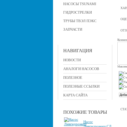
НАСОСЫ TSUNAMI
ХАР
ГИДРОСТРЕЛКИ
ОЦЕ
ТРУБЫ ТВЭЛ ПЭКС
ЗАПЧАСТИ
ОТ
Коммен
НАВИГАЦИЯ
НОВОСТИ
Максима
АНАЛОГИ НАСОСОВ
ПОЛЕЗНОЕ
ПОЛЕЗНЫЕ ССЫЛКИ
КАРТА САЙТА
СТА
ПОХОЖИЕ ТОВАРЫ
Насос
Ливгидромаш СД