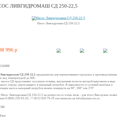
ОС ЛИВГИДРОМАШ СД 250-22,5
Насос Ливгидромаш СД 250-22,5
98 996 p
САНИЕ
 Ливгидромаш СД 250-22,5
предназначен для перекачивания городских и производственн
х вод температурой до 80С.
 насоса СД представляет чугунную отливку, внутренняя полость которой выполнена в виде
ьного отвода, переходящего в напорный патрубок. В зависимости от условий монтажа и
атации насоса напорный патрубок можно повернуть на 90°, 180° или 270°.
 Насос Ливгидромаш СД 250-22,5 на pumps-rus.ru очень легко - для этого Вам нужно позво
нам 8 (800) 250-93-29, +7 (812) 929-79-29 или написать на info@pumps-rus.ru
ЙЛЫ
йлов