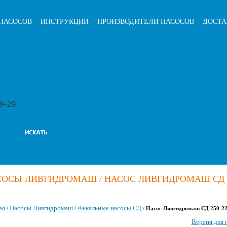
НАСОСОВ
ИНСТРУКЦИИ
ПРОИЗВОДИТЕЛИ НАСОСОВ
ДОСТА
79-29
ОСЫ ЛИВГИДРОМАШ / НАСОС ЛИВГИДРОМАШ СД 2
ая
Насосы Ливгидромаш
Фекальные насосы СД
/
/
/
Насос Ливгидромаш СД 250-22
Версия для 