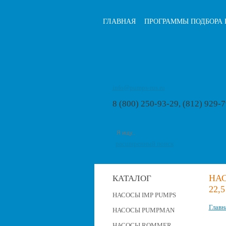
ГЛАВНАЯ
ПРОГРАММЫ ПОДБОРА 
info@pumps-rus.ru
8 (800) 250-93-29, (812) 929-
расширенный поиск
НАС
КАТАЛОГ
22,5
НАСОСЫ IMP PUMPS
Главн
НАСОСЫ PUMPMAN
НАСОСЫ ROMMER