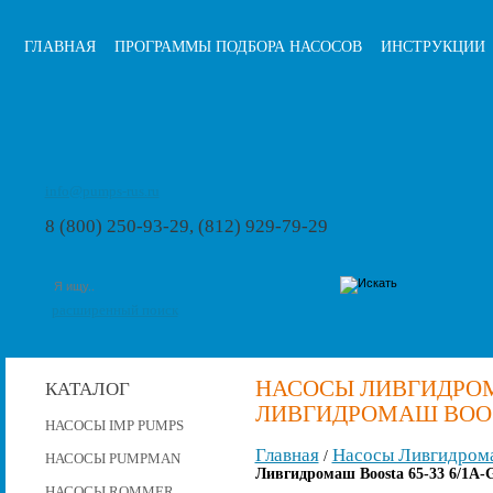
ГЛАВНАЯ
ПРОГРАММЫ ПОДБОРА НАСОСОВ
ИНСТРУКЦИИ
info@pumps-rus.ru
8 (800) 250-93-29, (812) 929-79-29
расширенный поиск
НАСОСЫ ЛИВГИДРОМ
КАТАЛОГ
ЛИВГИДРОМАШ BOOSTA
НАСОСЫ IMP PUMPS
Главная
Насосы Ливгидром
/
НАСОСЫ PUMPMAN
Ливгидромаш Boosta 65-33 6/1A
НАСОСЫ ROMMER