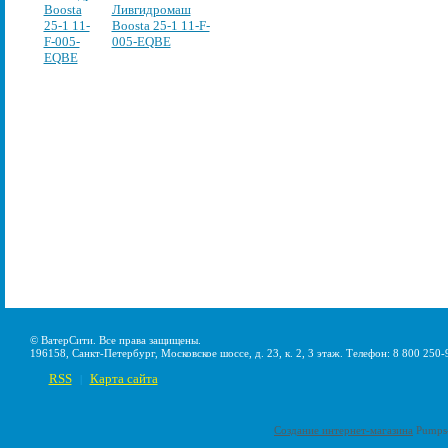
Ливгидромаш
Boosta 25-1 11-F-
005-EQBE
© ВатерСити. Все права защищены.
196158, Санкт-Петербург, Московское шоссе, д. 23, к. 2, 3 этаж. Телефон: 8 800 250-
RSS
Карта сайта
|
Создание интернет-магазина
Pumps-