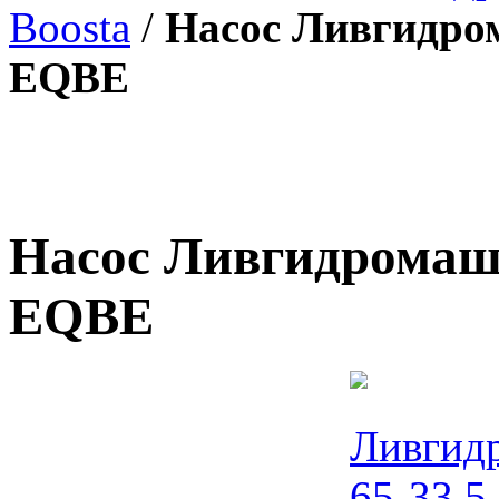
Boosta
/
Насос Ливгидром
EQBE
Насос Ливгидромаш 
EQBE