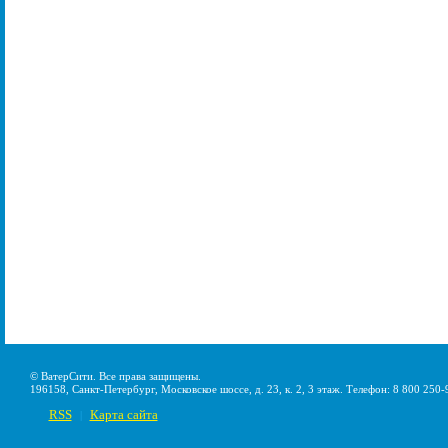
© ВатерСити. Все права защищены.
196158, Санкт-Петербург, Московское шоссе, д. 23, к. 2, 3 этаж. Телефон: 8 800 250-
RSS
Карта сайта
|