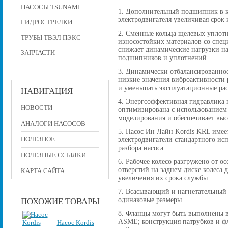
НАСОСЫ TSUNAMI
1. Дополнительный подшипник в к
электродвигателя увеличивая срок 
ГИДРОСТРЕЛКИ
2. Сменные кольца щелевых уплот
ТРУБЫ ТВЭЛ ПЭКС
износостойких материалов со спе
снижает динамические нагрузки на
ЗАПЧАСТИ
подшипников и уплотнений.
3. Динамически отбалансированное
низкие значения виброактивности р
и уменьшать эксплуатационные рас
НАВИГАЦИЯ
4. Энергоэффективная гидравлика 
НОВОСТИ
оптимизирована с использованием
моделирования и обеспечивает вы
АНАЛОГИ НАСОСОВ
5. Насос Ин Лайн Kordis KRL имее
ПОЛЕЗНОЕ
электродвигатели стандартного исп
разбора насоса.
ПОЛЕЗНЫЕ ССЫЛКИ
6. Рабочее колесо разгружено от 
отверстий на заднем диске колеса
КАРТА САЙТА
увеличения их срока службы.
7. Всасывающий и нагнетательный
одинаковые размеры.
ПОХОЖИЕ ТОВАРЫ
8. Фланцы могут быть выполнены в
ASME; конструкция патрубков и фла
Насос Kordis