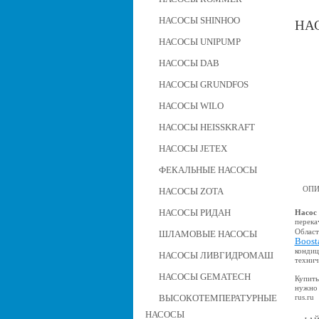
НАСОСЫ SHINHOO
НАС
НАСОСЫ UNIPUMP
НАСОСЫ DAB
НАСОСЫ GRUNDFOS
НАСОСЫ WILO
НАСОСЫ HEISSKRAFT
НАСОСЫ JETEX
ФЕКАЛЬНЫЕ НАСОСЫ
ОПИ
НАСОСЫ ZOTA
НАСОСЫ РИДАН
Насос
перека
Област
ШЛАМОВЫЕ НАСОСЫ
Boost
кондиц
НАСОСЫ ЛИВГИДРОМАШ
технич
НАСОСЫ GEMATECH
Купить
нужно 
rus.ru
ВЫСОКОТЕМПЕРАТУРНЫЕ
НАСОСЫ