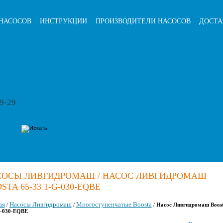
НАСОСОВ
ИНСТРУКЦИИ
ПРОИЗВОДИТЕЛИ НАСОСОВ
ДОСТА
79-29
СОСЫ ЛИВГИДРОМАШ / НАСОС ЛИВГИДРОМАШ
STA 65-33 1-G-030-EQBE
ая
Насосы Ливгидромаш
Многоступенчатые Boosta
/
/
/
Насос Ливгидромаш Boost
G-030-EQBE