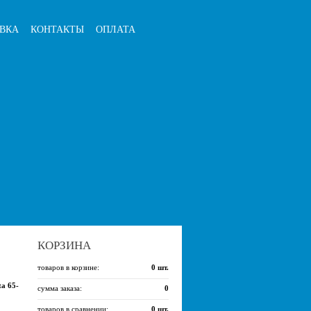
ВКА
КОНТАКТЫ
ОПЛАТА
КОРЗИНА
товаров в корзине:
0
шт.
a 65-
сумма заказа:
0
товаров в сравнении:
0
шт.