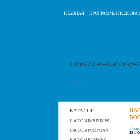
ГЛАВНАЯ
ПРОГРАММЫ ПОДБОРА 
info@pumps-rus.ru
8 (800) 250-93-29, (812) 929-
расширенный поиск
НА
КАТАЛОГ
BOO
НАСОСЫ IMP PUMPS
Главн
НАСОСЫ PUMPMAN
33 1-
НАСОСЫ ROMMER