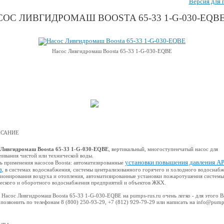
Версия для 
ОС ЛИВГИДРОМАШ BOOSTA 65-33 1-G-030-EQB
Насос Ливгидромаш Boosta 65-33 1-G-030-EQBE
САНИЕ
 Ливгидромаш Boosta 65-33 1-G-030-EQBE
, вертикальный, многоступенчатый насос для
чивания чистой или технической воды.
установки повышения давления A
ь применения насосов Boosta: автоматизированные
a
, в системах водоснабжения, системы централизованного горячего и холодного водоснабж
ионирования воздуха и отопления, автоматизированные установки пожаротушения системы
еского и оборотного водоснабжения предприятий и объектов ЖКХ.
 Насос Ливгидромаш Boosta 65-33 1-G-030-EQBE на pumps-rus.ru очень легко - для этого 
позвонить по телефонам 8 (800) 250-93-29, +7 (812) 929-79-29 или написать на info@pump