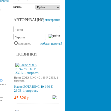
печати
валюта:
E
АВТОРИЗАЦИЯ
регистрация
забыли пароль?
запомнить
НОВИНКИ
Насос ZOTA RING 40-160 F, 230В, 1
PD
скорость
ения,
Насос ZOTA RING 40-160 F,
230В, 1 скорость
Вам
45 520 p
s-