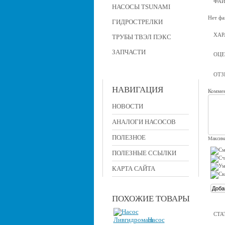
ФА
НАСОСЫ TSUNAMI
Нет фа
ГИДРОСТРЕЛКИ
ХАР
ТРУБЫ ТВЭЛ ПЭКС
ЗАПЧАСТИ
ОЦЕ
ОТ
НАВИГАЦИЯ
Коммен
НОВОСТИ
АНАЛОГИ НАСОСОВ
ПОЛЕЗНОЕ
Максима
ПОЛЕЗНЫЕ ССЫЛКИ
КАРТА САЙТА
ПОХОЖИЕ ТОВАРЫ
СТА
Насос