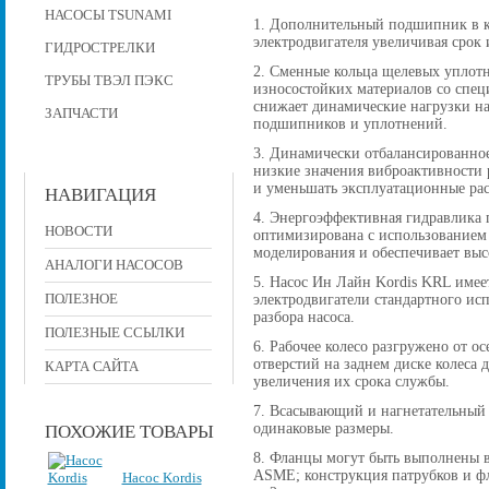
НАСОСЫ TSUNAMI
1. Дополнительный подшипник в к
электродвигателя увеличивая срок 
ГИДРОСТРЕЛКИ
2. Сменные кольца щелевых уплот
ТРУБЫ ТВЭЛ ПЭКС
износостойких материалов со спе
снижает динамические нагрузки на
ЗАПЧАСТИ
подшипников и уплотнений.
3. Динамически отбалансированное
низкие значения виброактивности р
и уменьшать эксплуатационные рас
НАВИГАЦИЯ
4. Энергоэффективная гидравлика 
НОВОСТИ
оптимизирована с использованием
моделирования и обеспечивает вы
АНАЛОГИ НАСОСОВ
5. Насос Ин Лайн Kordis KRL имее
ПОЛЕЗНОЕ
электродвигатели стандартного исп
разбора насоса.
ПОЛЕЗНЫЕ ССЫЛКИ
6. Рабочее колесо разгружено от 
отверстий на заднем диске колеса
КАРТА САЙТА
увеличения их срока службы.
7. Всасывающий и нагнетательный
одинаковые размеры.
ПОХОЖИЕ ТОВАРЫ
8. Фланцы могут быть выполнены в
ASME; конструкция патрубков и фла
Насос Kordis