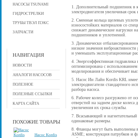
НАСОСЫ TSUNAMI
1. Дополнительный подшипник в к
электродвигателя увеличивая срок 
ГИДРОСТРЕЛКИ
2. Сменные кольца щелевых уплот
ТРУБЫ ТВЭЛ ПЭКС
износостойких материалов со спе
снижает динамические нагрузки на
ЗАПЧАСТИ
подшипников и уплотнений.
3. Динамически отбалансированное
низкие значения виброактивности р
и уменьшать эксплуатационные рас
НАВИГАЦИЯ
4. Энергоэффективная гидравлика 
НОВОСТИ
оптимизирована с использованием
моделирования и обеспечивает вы
АНАЛОГИ НАСОСОВ
5. Насос Ин Лайн Kordis KRL имее
ПОЛЕЗНОЕ
электродвигатели стандартного исп
разбора насоса.
ПОЛЕЗНЫЕ ССЫЛКИ
6. Рабочее колесо разгружено от 
отверстий на заднем диске колеса
КАРТА САЙТА
увеличения их срока службы.
7. Всасывающий и нагнетательный
одинаковые размеры.
ПОХОЖИЕ ТОВАРЫ
8. Фланцы могут быть выполнены в
ASME; конструкция патрубков и фла
Насос Kordis