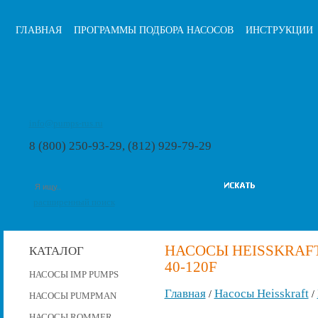
ГЛАВНАЯ
ПРОГРАММЫ ПОДБОРА НАСОСОВ
ИНСТРУКЦИИ
info@pumps-rus.ru
8 (800) 250-93-29, (812) 929-79-29
расширенный поиск
НАСОСЫ HEISSKRAFT
КАТАЛОГ
40-120F
НАСОСЫ IMP PUMPS
Главная
Насосы Heisskraft
/
/
НАСОСЫ PUMPMAN
НАСОСЫ ROMMER