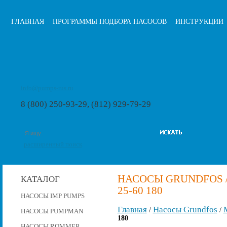
ГЛАВНАЯ
ПРОГРАММЫ ПОДБОРА НАСОСОВ
ИНСТРУКЦИИ
info@pumps-rus.ru
8 (800) 250-93-29, (812) 929-79-29
расширенный поиск
НАСОСЫ GRUNDFOS 
КАТАЛОГ
25-60 180
НАСОСЫ IMP PUMPS
Главная
Насосы Grundfos
/
/
НАСОСЫ PUMPMAN
180
НАСОСЫ ROMMER