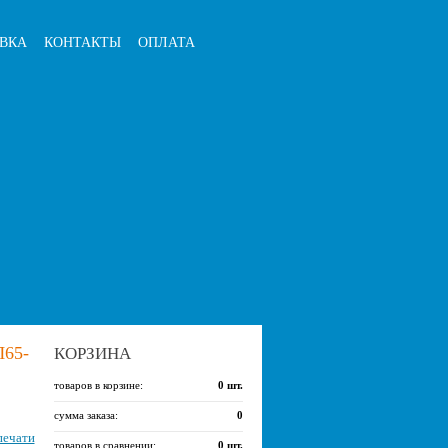
ВКА
КОНТАКТЫ
ОПЛАТА
65-
КОРЗИНА
товаров в корзине:
0
шт.
сумма заказа:
0
печати
товаров в сравнении:
0
шт.