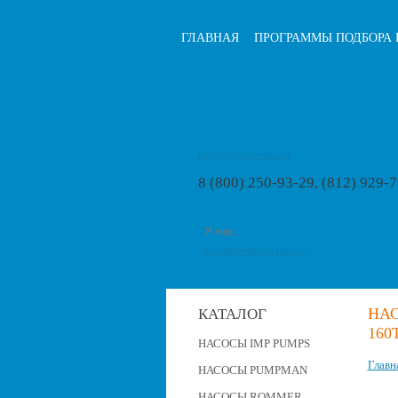
ГЛАВНАЯ
ПРОГРАММЫ ПОДБОРА 
info@pumps-rus.ru
8 (800) 250-93-29, (812) 929-
расширенный поиск
НАС
КАТАЛОГ
160
НАСОСЫ IMP PUMPS
Главн
НАСОСЫ PUMPMAN
НАСОСЫ ROMMER