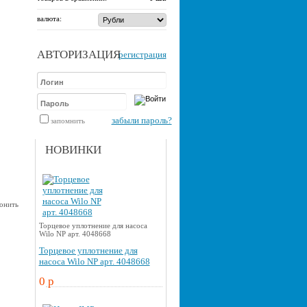
валюта:
АВТОРИЗАЦИЯ
регистрация
забыли пароль?
запомнить
НОВИНКИ
вонить
Торцевое уплотнение для насоса
Wilo NP арт. 4048668
Торцевое уплотнение для
насоса Wilo NP арт. 4048668
0 p