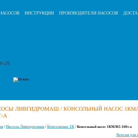
НАСОСОВ
ИНСТРУКЦИИ
ПРОИЗВОДИТЕЛИ НАСОСОВ
ДОСТА
79-29
ОСЫ ЛИВГИДРОМАШ / КОНСОЛЬНЫЙ НАСОС 1КМЛ
Т-А
ая
Насосы Ливгидромаш
Консольные 1К
/
/
/
Консольный насос 1КМЛ65-160т-а
Версия для 