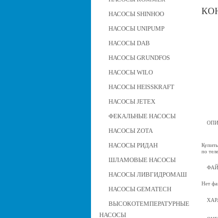
КО
НАСОСЫ SHINHOO
НАСОСЫ UNIPUMP
НАСОСЫ DAB
НАСОСЫ GRUNDFOS
НАСОСЫ WILO
НАСОСЫ HEISSKRAFT
НАСОСЫ JETEX
ФЕКАЛЬНЫЕ НАСОСЫ
ОПИ
НАСОСЫ ZOTA
НАСОСЫ РИДАН
Купить
по тел
ШЛАМОВЫЕ НАСОСЫ
ФА
НАСОСЫ ЛИВГИДРОМАШ
Нет фа
НАСОСЫ GEMATECH
ХАР
ВЫСОКОТЕМПЕРАТУРНЫЕ
НАСОСЫ