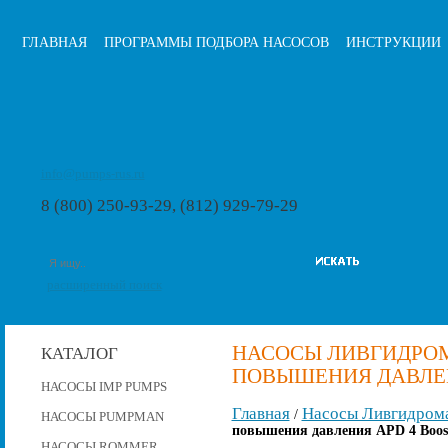
ГЛАВНАЯ
ПРОГРАММЫ ПОДБОРА НАСОСОВ
ИНСТРУКЦИИ
info@pumps-rus.ru
8 (800) 250-93-29, (812) 929-79-29
расширенный поиск
НАСОСЫ ЛИВГИДРО
КАТАЛОГ
ПОВЫШЕНИЯ ДАВЛЕНИ
НАСОСЫ IMP PUMPS
Главная
Насосы Ливгидром
/
НАСОСЫ PUMPMAN
повышения давления APD 4 Boost
НАСОСЫ ROMMER