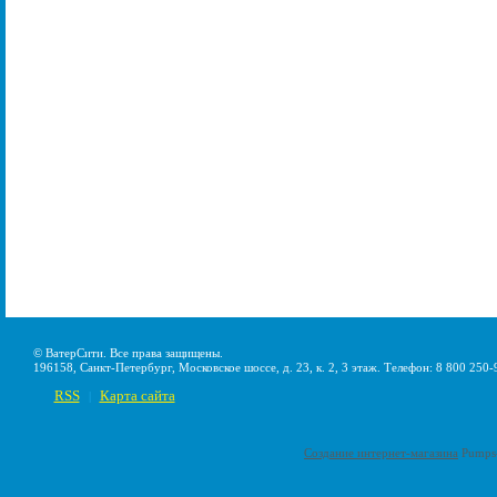
© ВатерСити. Все права защищены.
196158, Санкт-Петербург, Московское шоссе, д. 23, к. 2, 3 этаж. Телефон: 8 800 250-
RSS
Карта сайта
|
Создание интернет-магазина
Pumps-