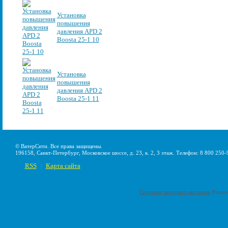
Установка
повышения
давления APD 2
Boosta 25-1 10
Установка
повышения
давления APD 2
Boosta 25-1 11
© ВатерСити. Все права защищены.
196158, Санкт-Петербург, Московское шоссе, д. 23, к. 2, 3 этаж. Телефон: 8 800 250-
RSS
Карта сайта
|
Создание интернет-магазина
Pumps-