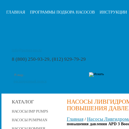
ГЛАВНАЯ
ПРОГРАММЫ ПОДБОРА НАСОСОВ
ИНСТРУКЦИИ
info@pumps-rus.ru
8 (800) 250-93-29, (812) 929-79-29
расширенный поиск
НАСОСЫ ЛИВГИДРО
КАТАЛОГ
ПОВЫШЕНИЯ ДАВЛЕНИ
НАСОСЫ IMP PUMPS
Главная
Насосы Ливгидром
/
НАСОСЫ PUMPMAN
повышения давления APD 3 Boost
НАСОСЫ ROMMER