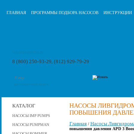
ГЛАВНАЯ
ПРОГРАММЫ ПОДБОРА НАСОСОВ
ИНСТРУКЦИИ
info@pumps-rus.ru
8 (800) 250-93-29, (812) 929-79-29
расширенный поиск
НАСОСЫ ЛИВГИДРО
КАТАЛОГ
ПОВЫШЕНИЯ ДАВЛЕНИ
НАСОСЫ IMP PUMPS
Главная
Насосы Ливгидром
/
НАСОСЫ PUMPMAN
повышения давления APD 3 Boost
НАСОСЫ ROMMER