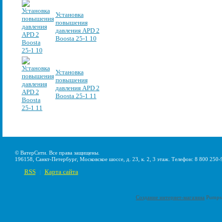
Установка
повышения
давления APD 2
Boosta 25-1 10
Установка
повышения
давления APD 2
Boosta 25-1 11
© ВатерСити. Все права защищены.
196158, Санкт-Петербург, Московское шоссе, д. 23, к. 2, 3 этаж. Телефон: 8 800 250-
RSS
Карта сайта
|
Создание интернет-магазина
Pumps-