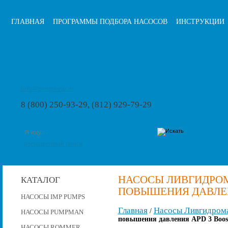
ГЛАВНАЯ
ПРОГРАММЫ ПОДБОРА НАСОСОВ
ИНСТРУКЦИИ
info@pumps-rus.ru
8 (800) 250-93-29, (812) 929-79-29
расширенный поиск
НАСОСЫ ЛИВГИДРО
КАТАЛОГ
ПОВЫШЕНИЯ ДАВЛЕНИ
НАСОСЫ IMP PUMPS
Главная
Насосы Ливгидром
/
НАСОСЫ PUMPMAN
повышения давления APD 3 Boost
НАСОСЫ ROMMER