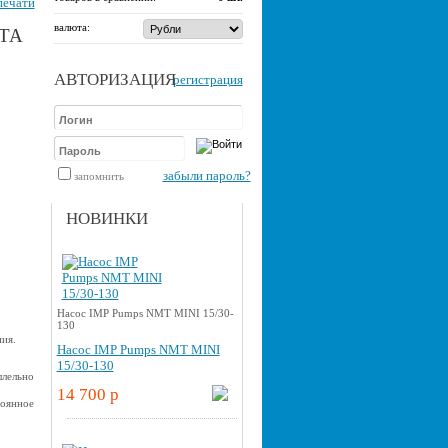
печати
валюта:
TA
АВТОРИЗАЦИЯ
регистрация
забыли пароль?
запомнить
НОВИНКИ
Насос IMP Pumps NMT MINI 15/30-
130
ия.
Насос IMP Pumps NMT MINI
15/30-130
ллельно
14 700 p
тоянное