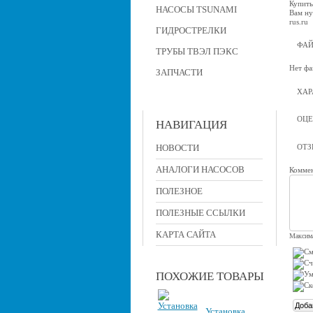
Купить
НАСОСЫ TSUNAMI
Вам ну
rus.ru
ГИДРОСТРЕЛКИ
ФА
ТРУБЫ ТВЭЛ ПЭКС
Нет фа
ЗАПЧАСТИ
ХАР
ОЦЕ
НАВИГАЦИЯ
НОВОСТИ
ОТ
АНАЛОГИ НАСОСОВ
Коммен
ПОЛЕЗНОЕ
ПОЛЕЗНЫЕ ССЫЛКИ
КАРТА САЙТА
Максима
ПОХОЖИЕ ТОВАРЫ
Установка