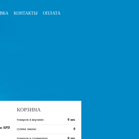
ВКА
КОНТАКТЫ
ОПЛАТА
КОРЗИНА
товаров в корзине:
0
шт.
ия APD
сумма заказа:
0
товаров в сравнении:
0
шт.