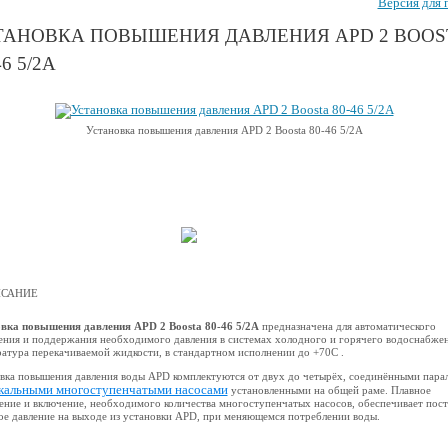
Версия для 
ТАНОВКА ПОВЫШЕНИЯ ДАВЛЕНИЯ APD 2 BOOS
46 5/2А
Установка повышения давления APD 2 Boosta 80-46 5/2А
САНИЕ
вка повышения давления APD 2 Boosta 80-46 5/2А
предназначена для автоматического
ния и поддержания необходимого давления в системах холодного и горячего водоснабжен
атура перекачиваемой жидкости, в стандартном исполнении до +70С .
вка повышения давления воды APD комплектуются от двух до четырёх, соединёнными пара
кальными многоступенчатыми насосами
установленными на общей раме. Плавное
ение и включение, необходимого количества многоступенчатых насосов, обеспечивает пос
ое давление на выходе из установки APD, при меняющемся потреблении воды.