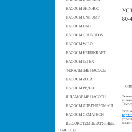
НАСОСЫ SHINHOO
УС
НАСОСЫ UNIPUMP
80-
НАСОСЫ DAB
НАСОСЫ GRUNDFOS
НАСОСЫ WILO
НАСОСЫ HEISSKRAFT
НАСОСЫ JETEX
ФЕКАЛЬНЫЕ НАСОСЫ
НАСОСЫ ZOTA
ОПИ
НАСОСЫ РИДАН
Устано
ШЛАМОВЫЕ НАСОСЫ
повыше
Темпер
НАСОСЫ ЛИВГИДРОМАШ
Устано
НАСОСЫ GEMATECH
верти
управл
заданн
ВЫСОКОТЕМПЕРАТУРНЫЕ
НАСОСЫ