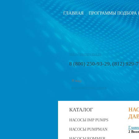
ГЛАВНАЯ
ПРОГРАММЫ ПОДБОРА 
info@pumps-rus.ru
8 (800) 250-93-29, (812) 929-
расширенный поиск
НА
КАТАЛОГ
ДАВ
НАСОСЫ IMP PUMPS
Главн
НАСОСЫ PUMPMAN
2 Boos
НАСОСЫ ROMMER